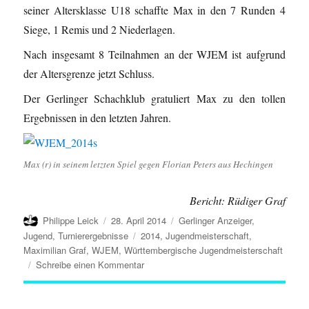
seiner Altersklasse U18 schaffte Max in den 7 Runden 4
Siege, 1 Remis und 2 Niederlagen.
Nach insgesamt 8 Teilnahmen an der WJEM ist aufgrund
der Altersgrenze jetzt Schluss.
Der Gerlinger Schachklub gratuliert Max zu den tollen
Ergebnissen in den letzten Jahren.
Max (r) in seinem letzten Spiel gegen Florian Peters aus Hechingen
Bericht: Rüdiger Graf
Autor
Veröffentlicht
Kategorien
Philippe Leick
28. April 2014
Gerlinger Anzeiger
,
am
Schlagwörter
Jugend
,
Turnierergebnisse
2014
,
Jugendmeisterschaft
,
Maximilian Graf
,
WJEM
,
Württembergische Jugendmeisterschaft
zu
Schreibe einen Kommentar
Maximilian
Graf
Vierter