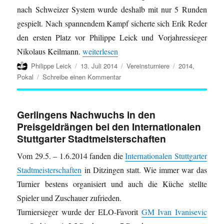
nach Schweizer System wurde deshalb mit nur 5 Runden
gespielt. Nach spannendem Kampf sicherte sich Erik Reder
den ersten Platz vor Philippe Leick und Vorjahressieger
„Pokalturnier 2014“
Nikolaus Keilmann.
weiterlesen
Autor
Veröffentlicht
Kategorien
Schlagwörter
Philippe Leick
13. Juli 2014
Vereinsturniere
2014
,
am
zu
Pokal
Schreibe einen Kommentar
Pokalturnier
2014
Gerlingens Nachwuchs in den
Preisgeldrängen bei den Internationalen
Stuttgarter Stadtmeisterschaften
Vom 29.5. – 1.6.2014 fanden die
Internationalen Stuttgarter
Stadtmeisterschaften
in Ditzingen statt. Wie immer war das
Turnier bestens organisiert und auch die Küche stellte
Spieler und Zuschauer zufrieden.
Turniersieger wurde der ELO-Favorit
GM Ivan Ivanisevic