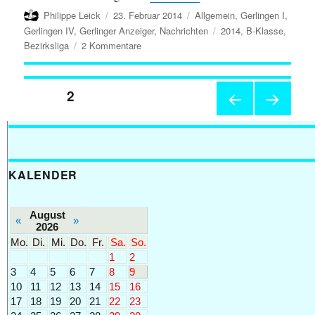
Autor
Veröffentlicht
Kategorien
Philippe Leick
23. Februar 2014
Allgemein
,
Gerlingen I
,
am
Schlagwörter
Gerlingen IV
,
Gerlinger Anzeiger
,
Nachrichten
2014
,
B-Klasse
,
zu
Bezirksliga
2 Kommentare
Bezirksliga
Stuttgart
Seitennummerierung
2013/14:
SEITE
2
Runde
7
der
VOR
NÄC
HERI
HSTE
GE
SEIT
Beiträge
SEIT
E
KALENDER
E
August
«
»
2026
Mo.
Di.
Mi.
Do.
Fr.
Sa.
So.
1
2
3
4
5
6
7
8
9
10
11
12
13
14
15
16
17
18
19
20
21
22
23