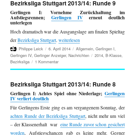
Bezirksliga Stuttgart 2013/14: Runde 9
bei
Gerlingen I: Vornehme Zurückhaltung im
der
Aufstiegsrennen;
Gerlingen IV
erneut deutlich
Württembergischen
unterlegen
Meisterschaft
Hoch dramatisch war die Ausgangslage am finalen Spieltag
„Bezirksliga Stuttgart 2013/14: Runde 9
der
Bezirksliga Stuttgart
.
weiterlesen
Autor
Veröffentlicht
Kategorien
Philippe Leick
6. April 2014
Allgemein
,
Gerlingen I
,
am
Schlagwörter
Gerlingen IV
,
Gerlinger Anzeiger
,
Nachrichten
2014
,
B-Klasse
,
zu
Bezirksliga
1 Kommentar
Bezirksliga
Stuttgart
2013/14:
Bezirksliga Stuttgart 2013/14: Runde 8
Runde
Gerlingen I: Achtes Spiel ohne Niederlage;
Gerlingen
9
IV verliert deutlich
Für Gerlingens Erste ging es am vergangenem Sonntag, der
achten Runde der Bezirksliga Stuttgart
, nicht mehr um viel
– der Klassenerhalt war
eine Runde zuvor schon gesichert
worden
, Aufstiegschancen gab es keine mehr. Gegner