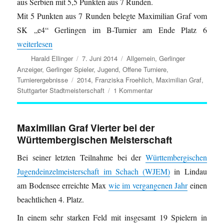
aus Serbien mit 5,5 Punkten aus 7 Runden.
Mit 5 Punkten aus 7 Runden belegte Maximilian Graf vom
SK „e4“ Gerlingen im B-Turnier am Ende Platz 6
„Gerlingens Nachwuchs in den Preisgeldrängen bei den Internation
weiterlesen
Autor
Veröffentlicht
Kategorien
Harald Ellinger
7. Juni 2014
Allgemein
,
Gerlinger
am
Anzeiger
,
Gerlinger Spieler
,
Jugend
,
Offene Turniere
,
Schlagwörter
Turnierergebnisse
2014
,
Franziska Froehlich
,
Maximilian Graf
,
zu
Stuttgarter Stadtmeisterschaft
1 Kommentar
Gerlingens
Nachwuchs
in
Maximilian Graf Vierter bei der
den
Württembergischen Meisterschaft
Preisgeldrängen
bei
Bei seiner letzten Teilnahme bei der
Württembergischen
den
Jugendeinzelmeisterschaft im Schach (WJEM)
in Lindau
Internationalen
Stuttgarter
am Bodensee erreichte Max
wie im vergangenen Jahr
einen
Stadtmeisterschaften
beachtlichen 4. Platz.
In einem sehr starken Feld mit insgesamt 19 Spielern in