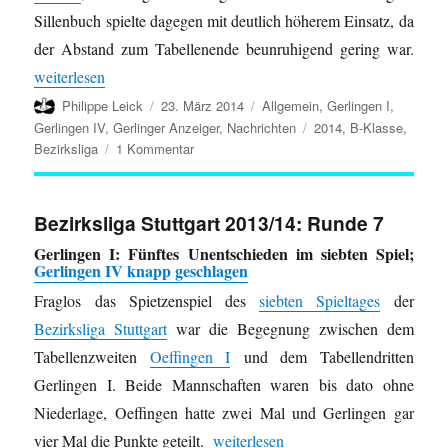
Sillenbuch spielte dagegen mit deutlich höherem Einsatz, da
der Abstand zum Tabellenende beunruhigend gering war.
„Bezirksliga Stuttgart 2013/14: Runde 8“
weiterlesen
Autor
Veröffentlicht
Kategorien
Philippe Leick
23. März 2014
Allgemein
,
Gerlingen I
,
am
Schlagwörter
Gerlingen IV
,
Gerlinger Anzeiger
,
Nachrichten
2014
,
B-Klasse
,
zu
Bezirksliga
1 Kommentar
Bezirksliga
Stuttgart
2013/14:
Bezirksliga Stuttgart 2013/14: Runde 7
Runde
Gerlingen I: Fünftes Unentschieden im siebten Spiel;
8
Gerlingen IV knapp geschlagen
Fraglos das Spietzenspiel des
siebten Spieltages
der
Bezirksliga Stuttgart
war die Begegnung zwischen dem
Tabellenzweiten
Oeffingen I
und dem Tabellendritten
Gerlingen I. Beide Mannschaften waren bis dato ohne
Niederlage, Oeffingen hatte zwei Mal und Gerlingen gar
„Bezirksliga Stuttgart 2013/14: Rund
vier Mal die Punkte geteilt.
weiterlesen