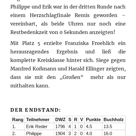
Philippe und Erik war in der dritten Runde nach
einem Herzschlagfinale Remis geworden –
vereinbart, als beide Uhren nur noch eine
Restbedenkzeit von 0 Sekunden anzeigten!
Mit Platz 5 erzielte Franziska Froehlich ein
herausragendes Ergebnis und ließ die
komplette Kreisklasse hinter sich. Siege gegen
Manfred Koßmann und Harald Ellinger zeigten,
dass sie mit den „Großen“ mehr als nur
mithalten kann.
DER ENDSTAND:
Rang
Teilnehmer
DWZ
S
R
V
Punkte
Buchholz
1.
Erik Reder
1796
4
1
0
4.5
13.5
2.
Philippe
1904
3
2
0
4.0
16.0