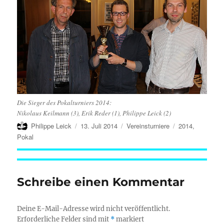
Die Sieger des Pokalturniers 2014:
Nikolaus Keilmann (3), Erik Reder (1), Philippe Leick (2)
Autor
Veröffentlicht
Kategorien
Schlagwörter
Philippe Leick
13. Juli 2014
Vereinsturniere
2014
,
am
Pokal
Schreibe einen Kommentar
Deine E-Mail-Adresse wird nicht veröffentlicht.
Erforderliche Felder sind mit
*
markiert