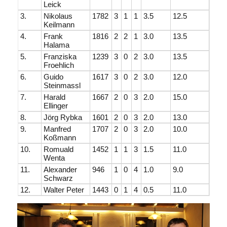
Leick
3.
Nikolaus
1782
3
1
1
3.5
12.5
Keilmann
4.
Frank
1816
2
2
1
3.0
13.5
Halama
5.
Franziska
1239
3
0
2
3.0
13.5
Froehlich
6.
Guido
1617
3
0
2
3.0
12.0
Steinmassl
7.
Harald
1667
2
0
3
2.0
15.0
Ellinger
8.
Jörg Rybka
1601
2
0
3
2.0
13.0
9.
Manfred
1707
2
0
3
2.0
10.0
Koßmann
10.
Romuald
1452
1
1
3
1.5
11.0
Wenta
11.
Alexander
946
1
0
4
1.0
9.0
Schwarz
12.
Walter Peter
1443
0
1
4
0.5
11.0