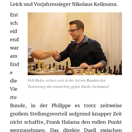
Leick und Vorjahressieger Nikolaus Keilmann.
Ent
sch
eid
end
war
am
End
e
Erik Reder sichert sich in der letzten Runden den
die
Turniersieg mit einem Sieg gegen Guido Steinmassl
Vie
rte
Runde, in der Philippe es trotz zeitweise
großem Stellungsvorteil aufgrund knapper Zeit
nicht schaffte, Frank Halama den vollen Punkt
wegzunehmen. Das direkte Duell zwischen