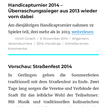
Runde
Handicapturnier 2014 –
3;
Überraschungssieger aus 2013 wieder
B-
vorn dabei
Klasse
Stuttgart-
Am diesjährigen Handicapturnier nahmen 19
Mitte
„Handicapturnier 
Spieler teil, drei mehr als in 2013.
weiterlesen
Runde
4
Autor
Veröffentlicht
Kategorien
Ulrich Grosch
9. November 2014
Allgemein
,
am
Schlagwörter
Vereinsturniere
2014
,
Handicap
Schreibe einen
zu
Kommentar
Handicapturnier
2014
–
Vorschau: Straßenfest 2014
Überraschungssieger
aus
In Gerlingen gehen die Sommerferien
2013
traditionell mit dem Straßenfest zu Ende. Zwei
wieder
Tage lang sorgen die Vereine und Verbände der
vorn
dabei
Stadt für das leibliche Wohl der Teilnehmer:
Mit Musik und traditionellen kulinarischen