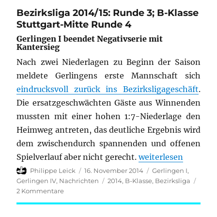
Mitte
Bezirksliga 2014/15: Runde 3; B-Klasse
2014/15:
Stuttgart-Mitte Runde 4
Runde
3
Gerlingen I beendet Negativserie mit
Kantersieg
Nach zwei Niederlagen zu Beginn der Saison
meldete Gerlingens erste Mannschaft sich
eindrucksvoll zurück ins Bezirksligageschäft
.
Die ersatzgeschwächten Gäste aus Winnenden
mussten mit einer hohen 1:7-Niederlage den
Heimweg antreten, das deutliche Ergebnis wird
dem zwischendurch spannenden und offenen
„Bezirksliga 2014/1
Spielverlauf aber nicht gerecht.
weiterlesen
Autor
Veröffentlicht
Kategorien
Philippe Leick
16. November 2014
Gerlingen I
,
am
Schlagwörter
Gerlingen IV
,
Nachrichten
2014
,
B-Klasse
,
Bezirksliga
zu
2 Kommentare
Bezirksliga
2014/15: