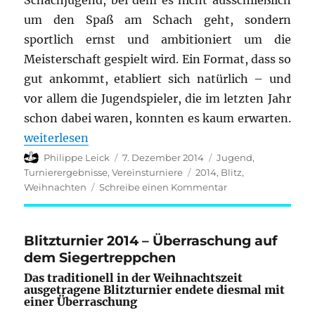
Schachjugend, bei dem es nicht ausschließlich
um den Spaß am Schach geht, sondern
sportlich ernst und ambitioniert um die
Meisterschaft gespielt wird. Ein Format, dass so
gut ankommt, etabliert sich natürlich – und
vor allem die Jugendspieler, die im letzten Jahr
schon dabei waren, konnten es kaum erwarten.
„Weihnachtsturnier der Gerlinger Schachjugend 20
weiterlesen
Autor
Veröffentlicht
Kategorien
Philippe Leick
7. Dezember 2014
Jugend
,
am
Schlagwörter
Turnierergebnisse
,
Vereinsturniere
2014
,
Blitz
,
zu
Weihnachten
Schreibe einen Kommentar
Weihnachtsturnier
der
Gerlinger
Blitzturnier 2014 – Überraschung auf
Schachjugend
dem Siegertreppchen
2014
Das traditionell in der Weihnachtszeit
ausgetragene Blitzturnier endete diesmal mit
einer Überraschung