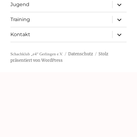
Unterme
Jugend
öffnen
Unterme
Training
öffnen
Unterme
Kontakt
öffnen
Datenschutz
Stolz
Schachklub „e4“ Gerlingen e.V.
präsentiert von WordPress