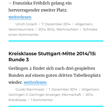
– Franziska Fröhlich gelang ein
hervorragender zweiter Platz.
„Blitzturnier 2014 – Überraschung auf dem Sieger
weiterlesen
Autor
Veröffentlicht
Kategorien
Ulrich Grosch
7. Dezember 2014
Allgemein
,
am
Schlagwörter
Vereinsturniere
2014
,
Blitz
,
Weihnachten
Schreibe
zu
einen Kommentar
Blitzturnier
2014
–
Kreisklasse Stuttgart-Mitte 2014/15:
Überraschung
Runde 3
auf
dem
Gerlingen 2 findet sich nach drei gespielten
Siegertreppchen
Runden auf einem guten dritten Tabellenplatz
„Kreisklasse Stuttgart-Mitte 2014/15: Rund
wieder.
weiterlesen
Autor
Veröffentlicht
Kategorien
Guido Steinmassl
1. Dezember 2014
Allgemein
,
am
Schlagwörter
Gerlingen II
,
Gerlinger Anzeiger
,
Mannschaft
2014
,
zu
Kreisklasse
1 Kommentar
Kreisklasse
Stuttgart-