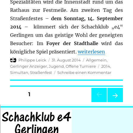
Spezialitäten wird die Innenstadt rund um das
Rathaus zur Festmeile. Am zweiten Tag des
Straßenfestes –
dem Sonntag, 14. September
2014
– kümmert sich der Schachklub „e4“
Gerlingen um das geistige Wohl der geneigten
Besucher: Im
Foyer der Stadthalle
wird das
„Vorschau: Straßenfes
königliche Spiel präsentiert.
weiterlesen
Autor
Veröffentlicht
Kategorien
Philippe Leick
31. August 2014
Allgemein
,
am
Schlagwörter
Gerlinger Anzeiger
,
Jugend
,
Offene Turniere
2014
,
zu
Simultan
,
Straßenfest
Schreibe einen Kommentar
Vorschau:
Straßenfes
2014
Seitennummerierung
SEITE
1
der
NÄC
HSTE
SEIT
Beiträge
E