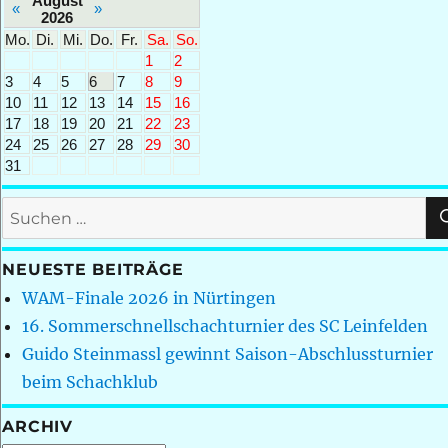
August
«
»
2026
Mo.
Di.
Mi.
Do.
Fr.
Sa.
So.
1
2
3
4
5
6
7
8
9
10
11
12
13
14
15
16
17
18
19
20
21
22
23
24
25
26
27
28
29
30
31
Suchen
nach:
NEUESTE BEITRÄGE
WAM-Finale 2026 in Nürtingen
16. Sommerschnellschachturnier des SC Leinfelden
Guido Steinmassl gewinnt Saison-Abschlussturnier
beim Schachklub
ARCHIV