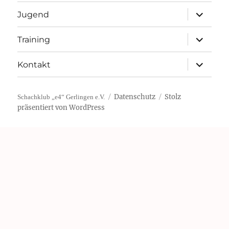
Unterme
Jugend
öffnen
Unterme
Training
öffnen
Unterme
Kontakt
öffnen
Datenschutz
Stolz
Schachklub „e4“ Gerlingen e.V.
präsentiert von WordPress