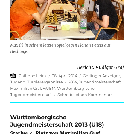
Max (r) in seinem letzten Spiel gegen Florian Peters aus
Hechingen
Bericht: Rüdiger Graf
Autor
Veröffentlicht
Kategorien
Philippe Leick
28. April 2014
Gerlinger Anzeiger
,
am
Schlagwörter
Jugend
,
Turnierergebnisse
2014
,
Jugendmeisterschaft
,
Maximilian Graf
,
WJEM
,
Württembergische
zu
Jugendmeisterschaft
Schreibe einen Kommentar
Maximilian
Graf
Vierter
Württembergische
bei
Jugendmeisterschaft 2013 (U18)
der
Württembe
Starker 4. Platz von Maximilian Graf