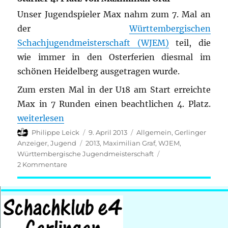
Meisterscha
Unser Jugendspieler Max nahm zum 7. Mal an
der
Württembergischen
Schachjugendmeisterschaft (WJEM)
teil, die
wie immer in den Osterferien diesmal im
schönen Heidelberg ausgetragen wurde.
Zum ersten Mal in der U18 am Start erreichte
Max in 7 Runden einen beachtlichen 4. Platz.
„Württembergische Jugendmeisterschaft 2013 (U18
weiterlesen
Autor
Veröffentlicht
Kategorien
Philippe Leick
9. April 2013
Allgemein
,
Gerlinger
am
Schlagwörter
Anzeiger
,
Jugend
2013
,
Maximilian Graf
,
WJEM
,
Württembergische Jugendmeisterschaft
zu
2 Kommentare
Württembergische
Jugendmeisterschaft
2013
(U18)