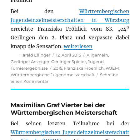
Fröhlich
Bei den
Württembergischen
Jugendeinzelmeisterschaften in Würzburg
erreichte Franziska Fröhlich vom SK „e4“
Gerlingen den 2. Platz und verpasste dabei
„Württembergische Jugendmei
knapp die Sensation.
weiterlesen
Autor
Veröffentlicht
Kategorien
Harald Ellinger
12. April 2015
Allgemein
,
am
Gerlinger Anzeiger
,
Gerlinger Spieler
,
Jugend
,
Schlagwörter
Turnierergebnisse
2015
,
Franziska Froehlich
,
WJEM
,
Württembergische Jugendmeisterschaft
Schreibe
zu
einen Kommentar
Württembergische
Jugendmeisterschaft
2015
Maximilian Graf Vierter bei der
Württembergischen Meisterschaft
Bei seiner letzten Teilnahme bei der
Württembergischen Jugendeinzelmeisterschaft