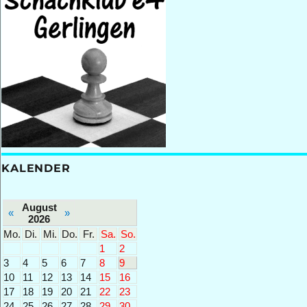
Preisgeldrängen
bei
den
Internationalen
Stuttgarter
Stadtmeisterschaften
KALENDER
August
«
»
2026
Mo.
Di.
Mi.
Do.
Fr.
Sa.
So.
1
2
3
4
5
6
7
8
9
10
11
12
13
14
15
16
17
18
19
20
21
22
23
24
25
26
27
28
29
30