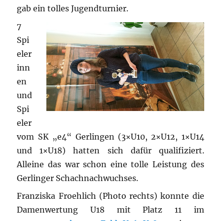
gab ein tolles Jugendturnier.
7
Spi
eler
inn
en
und
Spi
eler
vom SK „e4“ Gerlingen (3×U10, 2×U12, 1×U14
und 1×U18) hatten sich dafür qualifiziert.
Alleine das war schon eine tolle Leistung des
Gerlinger Schachnachwuchses.
Franziska Froehlich (Photo rechts) konnte die
Damenwertung U18 mit Platz 11 im