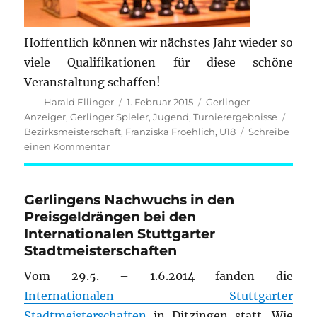
Hoffentlich können wir nächstes Jahr wieder so
viele Qualifikationen für diese schöne
Veranstaltung schaffen!
Autor
Veröffentlicht
Kategorien
Harald Ellinger
1. Februar 2015
Gerlinger
am
Schla
Anzeiger
,
Gerlinger Spieler
,
Jugend
,
Turnierergebnisse
Bezirksmeisterschaft
,
Franziska Froehlich
,
U18
Schreibe
zu
einen Kommentar
BJEM
2015:
Franziska
Gerlingens Nachwuchs in den
Froehlich
Preisgeldrängen bei den
ist
Internationalen Stuttgarter
U18-
Stadtmeisterschaften
Bezirksmeisterin
Vom 29.5. – 1.6.2014 fanden die
Internationalen Stuttgarter
Stadtmeisterschaften
in Ditzingen statt. Wie