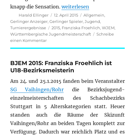
„Württembergische Jugendmei
knapp die Sensation.
weiterlesen
Autor
Veröffentlicht
Kategorien
Harald Ellinger
12. April 2015
Allgemein
,
am
Gerlinger Anzeiger
,
Gerlinger Spieler
,
Jugend
,
Schlagwörter
Turnierergebnisse
2015
,
Franziska Froehlich
,
WJEM
,
Württembergische Jugendmeisterschaft
Schreibe
zu
einen Kommentar
Württembergische
Jugendmeisterschaft
2015
BJEM 2015: Franziska Froehlich ist
U18-Bezirksmeisterin
Am 24. und 25.1.2015 fanden beim Veranstalter
SG Vaihingen/Rohr
die Bezirksjugend-
einzelmeisterschaften des Schachbezirks
Stuttgart in 5 Alterskategorien statt. Heuer
standen auch die Räume der Skizunft
Vaihingen/Rohr an beiden Tagen komplett zur
Verfügung. Dadurch war reichlich Platz und es