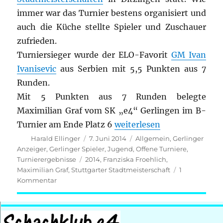
immer war das Turnier bestens organisiert und
auch die Küche stellte Spieler und Zuschauer
zufrieden.
Turniersieger wurde der ELO-Favorit
GM Ivan
Ivanisevic
aus Serbien mit 5,5 Punkten aus 7
Runden.
Mit 5 Punkten aus 7 Runden belegte
Maximilian Graf vom SK „e4“ Gerlingen im B-
„Gerlingens Nachwuchs in d
Turnier am Ende Platz 6
weiterlesen
Autor
Veröffentlicht
Kategorien
Harald Ellinger
7. Juni 2014
Allgemein
,
Gerlinger
am
Anzeiger
,
Gerlinger Spieler
,
Jugend
,
Offene Turniere
,
Schlagwörter
Turnierergebnisse
2014
,
Franziska Froehlich
,
Maximilian Graf
,
Stuttgarter Stadtmeisterschaft
1
zu
Kommentar
Gerlingens
Nachwuchs
in
den