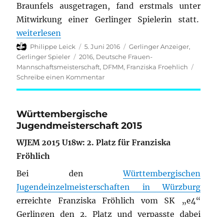
Braunfels ausgetragen, fand erstmals unter
Mitwirkung einer Gerlinger Spielerin statt.
„Deutsche Frauen-Mannschaftsmeisterschaft mit Ge
weiterlesen
Autor
Veröffentlicht
Kategorien
Philippe Leick
5. Juni 2016
Gerlinger Anzeiger
,
am
Schlagwörter
Gerlinger Spieler
2016
,
Deutsche Frauen-
Mannschaftsmeisterschaft
,
DFMM
,
Franziska Froehlich
zu
Schreibe einen Kommentar
Deutsche
Frauen-
Mannschaftsmeisterschaft
Württembergische
mit
Jugendmeisterschaft 2015
Gerlinger
Spielerin
WJEM 2015 U18w: 2. Platz für Franziska
Fröhlich
Bei den
Württembergischen
Jugendeinzelmeisterschaften in Würzburg
erreichte Franziska Fröhlich vom SK „e4“
Gerlingen den 2. Platz und verpasste dabei