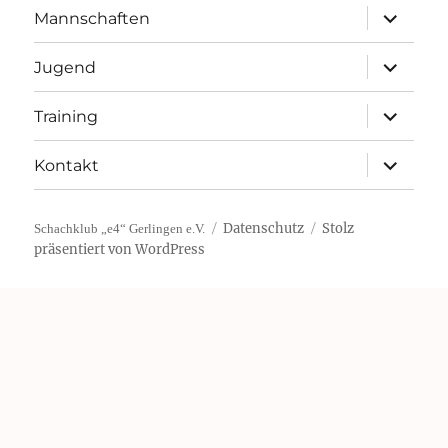
Unterme
Mannschaften
öffnen
Unterme
Jugend
öffnen
Unterme
Training
öffnen
Unterme
Kontakt
öffnen
Datenschutz
Stolz
Schachklub „e4“ Gerlingen e.V.
präsentiert von WordPress