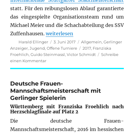
Internationale Stuttgarter Stadtmeisterschaft
statt. Für den reibungslosen Ablauf garantierte
das eingespielte Organisationsteam rund um
Michael Meier und die Schachabteilung des SSV
„Gerlingen bei den Stuttgarter Stad
Zuffenhausen.
weiterlesen
Autor
Veröffentlicht
Kategorien
Harald Ellinger
3. Juni 2017
Allgemein
,
Gerlinger
am
Schlagwörter
Anzeiger
,
Jugend
,
Offene Turniere
2017
,
Franziska
Froehlich
,
Guido Steinmassl
,
Victor Schmidt
Schreibe
zu
einen Kommentar
Gerlingen
bei
den
Deutsche Frauen-
Stuttgarter
Mannschaftsmeisterschaft mit
Stadtmeisterschaften
Gerlinger Spielerin
vertreten
Württemberg mit Franziska Froehlich nach
Herzschlagfinale auf Platz 2
Die deutsche Frauen-
Mannschaftsmeisterschaft, 2016 im hessischen