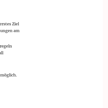
rstes Ziel
gnungen am
hregeln
ll
 möglich.