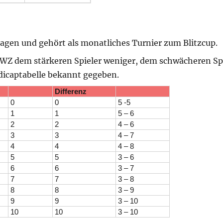
ragen und gehört als monatliches Turnier zum Blitzcup.
DWZ dem stärkeren Spieler weniger, dem schwächeren Sp
dicaptabelle bekannt gegeben.
Differenz
0
0
5 -5
1
1
5 – 6
2
2
4 – 6
3
3
4 – 7
4
4
4 – 8
5
5
3 – 6
6
6
3 – 7
7
7
3 – 8
8
8
3 – 9
9
9
3 – 10
10
10
3 – 10