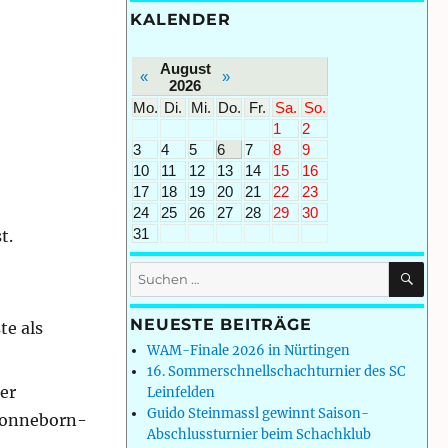
KALENDER
August
«
»
2026
Mo.
Di.
Mi.
Do.
Fr.
Sa.
So.
1
2
3
4
5
6
7
8
9
10
11
12
13
14
15
16
17
18
19
20
21
22
23
24
25
26
27
28
29
30
31
t.
SU
Suchen
nach:
NEUESTE BEITRÄGE
te als
WAM-Finale 2026 in Nürtingen
16. Sommerschnellschachturnier des SC
er
Leinfelden
Guido Steinmassl gewinnt Saison-
 Sonneborn-
Abschlussturnier beim Schachklub