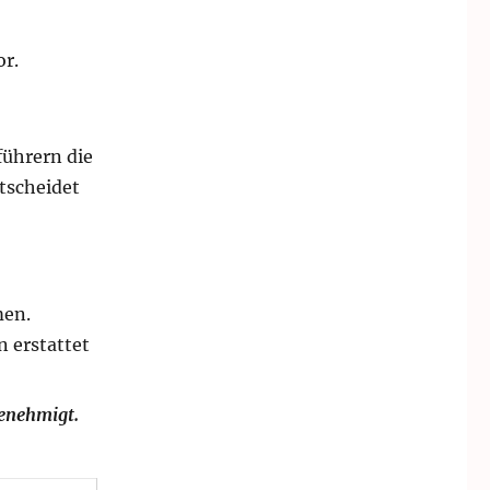
r.
führern die
tscheidet
men.
 erstattet
enehmigt.