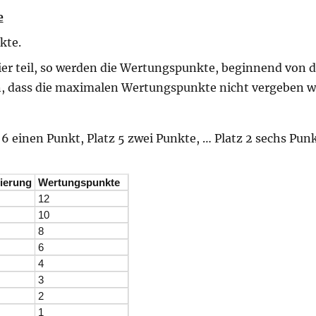
e
kte.
er teil, so werden die Wertungspunkte, beginnend von d
en, dass die maximalen Wertungspunkte nicht vergeben w
6 einen Punkt, Platz 5 zwei Punkte, … Platz 2 sechs Pun
zierung
Wertungspunkte
12
10
8
6
4
3
2
1