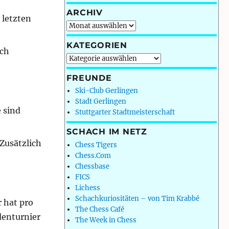
ARCHIV
 letzten
Archiv
KATEGORIEN
rch
Kategorien
FREUNDE
Ski-Club Gerlingen
Stadt Gerlingen
 sind
Stuttgarter Stadtmeisterschaft
SCHACH IM NETZ
 Zusätzlich
Chess Tigers
Chess.Com
Chessbase
FICS
Lichess
Schachkuriositäten – von Tim Krabbé
 hat pro
The Chess Café
denturnier
The Week in Chess