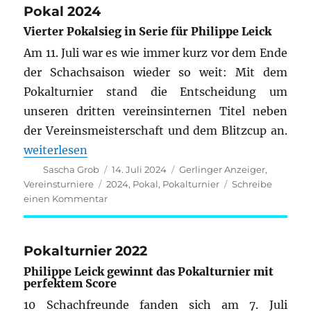
Pokal 2024
Vierter Pokalsieg in Serie für Philippe Leick
Am 11. Juli war es wie immer kurz vor dem Ende
der Schachsaison wieder so weit: Mit dem
Pokalturnier stand die Entscheidung um
unseren dritten vereinsinternen Titel neben
der Vereinsmeisterschaft und dem Blitzcup an.
„Pokal 2024“
weiterlesen
Autor
Veröffentlicht
Kategorien
Sascha Grob
14. Juli 2024
Gerlinger Anzeiger
,
am
Schlagwörter
Vereinsturniere
2024
,
Pokal
,
Pokalturnier
Schreibe
zu
einen Kommentar
Pokal
2024
Pokalturnier 2022
Philippe Leick gewinnt das Pokalturnier mit
perfektem Score
10 Schachfreunde fanden sich am 7. Juli