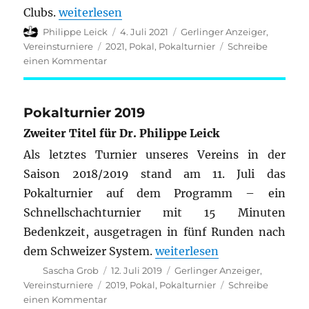
„Pokal 2021“
Clubs.
weiterlesen
Autor
Veröffentlicht
Kategorien
Philippe Leick
4. Juli 2021
Gerlinger Anzeiger
,
am
Schlagwörter
Vereinsturniere
2021
,
Pokal
,
Pokalturnier
Schreibe
zu
einen Kommentar
Pokal
2021
Pokalturnier 2019
Zweiter Titel für Dr. Philippe Leick
Als letztes Turnier unseres Vereins in der
Saison 2018/2019 stand am 11. Juli das
Pokalturnier auf dem Programm – ein
Schnellschachturnier mit 15 Minuten
Bedenkzeit, ausgetragen in fünf Runden nach
„Pokalturnier 2019“
dem Schweizer System.
weiterlesen
Autor
Veröffentlicht
Kategorien
Sascha Grob
12. Juli 2019
Gerlinger Anzeiger
,
am
Schlagwörter
Vereinsturniere
2019
,
Pokal
,
Pokalturnier
Schreibe
zu
einen Kommentar