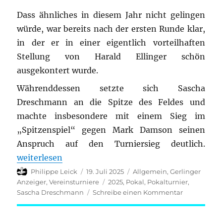
Dass ähnliches in diesem Jahr nicht gelingen
würde, war bereits nach der ersten Runde klar,
in der er in einer eigentlich vorteilhaften
Stellung von Harald Ellinger schön
ausgekontert wurde.
Währenddessen setzte sich Sascha
Dreschmann an die Spitze des Feldes und
machte insbesondere mit einem Sieg im
„Spitzenspiel“ gegen Mark Damson seinen
Anspruch auf den Turniersieg deutlich.
„Pokalturnier 2025“
weiterlesen
Autor
Veröffentlicht
Kategorien
Philippe Leick
19. Juli 2025
Allgemein
,
Gerlinger
am
Schlagwörter
Anzeiger
,
Vereinsturniere
2025
,
Pokal
,
Pokalturnier
,
zu
Sascha Dreschmann
Schreibe einen Kommentar
Pokalturnie
2025