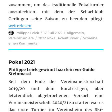
zusammen, um das traditionelle Pokalturnier
auszufechten, mit dem der Schachklub
Gerlingen seine Saison zu beenden pflegt.
„Pokalturnier 2022“
weiterlesen
Autor
Veröffentlicht
Kategorien
Philippe Leick
17. Juli 2022
Allgemein
,
am
Schlagwörter
Vereinsturniere
2022
,
Pokal
,
Pokalturnier
Schreibe
zu
einen Kommentar
Pokalturnier
2022
Pokal 2021
Philippe Leick gewinnt haarfein vor Guido
Steinmassl
Seit dem Ende der Vereinsmeisterschaft
2019/20 und dem kurzfristigen, aber
letztendlich abgebrochenen Versuch eine
Vereinsmeisterschaft 2020/21 zu starten war es
das erste Turnier im Vereinsheim des Ski-