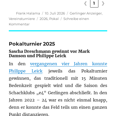
❮
1
❯
Autor
Veröffentlicht
Kategorien
Frank Halama
10. Juli 2026
Gerlinger Anzeiger
,
am
Schlagwörter
Vereinsturniere
2026
,
Pokal
Schreibe einen
zu
Kommentar
Philippe
Leick
gewinnt
Pokalturnier 2025
das
Sascha Dreschmann gewinnt vor Mark
Pokalturnier
Damson und Philippe Leick
des
Schachklubs
In den
vergangenen vier Jahren konnte
Philippe Leick
jeweils das Pokalturnier
gewinnen, das traditionell mit 15 Minuten
Bedenkzeit gespielt wird und die Saison des
Schachklubs „e4“ Gerlingen abschließt. In den
Jahren 2022 – 24 war es nicht einmal knapp,
denn er konnte das Feld teils um einen ganzen
Punkt distanzieren.