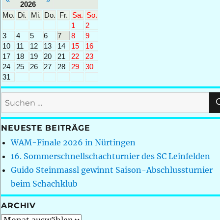
2026
Mo.
Di.
Mi.
Do.
Fr.
Sa.
So.
1
2
3
4
5
6
7
8
9
10
11
12
13
14
15
16
17
18
19
20
21
22
23
24
25
26
27
28
29
30
31
Suchen
nach:
NEUESTE BEITRÄGE
WAM-Finale 2026 in Nürtingen
16. Sommerschnellschachturnier des SC Leinfelden
Guido Steinmassl gewinnt Saison-Abschlussturnier
beim Schachklub
ARCHIV
Archiv