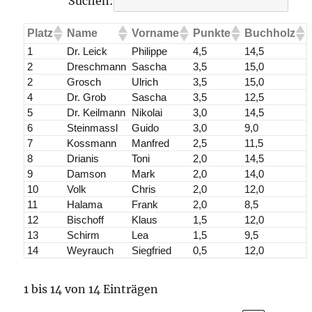
Suchen:
Platz
Name
Vorname
Punkte
Buchholz
1
Dr. Leick
Philippe
4,5
14,5
2
Dreschmann
Sascha
3,5
15,0
2
Grosch
Ulrich
3,5
15,0
4
Dr. Grob
Sascha
3,5
12,5
5
Dr. Keilmann
Nikolai
3,0
14,5
6
Steinmassl
Guido
3,0
9,0
7
Kossmann
Manfred
2,5
11,5
8
Drianis
Toni
2,0
14,5
9
Damson
Mark
2,0
14,0
10
Volk
Chris
2,0
12,0
11
Halama
Frank
2,0
8,5
12
Bischoff
Klaus
1,5
12,0
13
Schirm
Lea
1,5
9,5
14
Weyrauch
Siegfried
0,5
12,0
1 bis 14 von 14 Einträgen