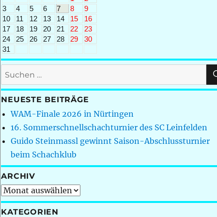
3
4
5
6
7
8
9
10
11
12
13
14
15
16
17
18
19
20
21
22
23
24
25
26
27
28
29
30
31
Suchen
nach:
NEUESTE BEITRÄGE
WAM-Finale 2026 in Nürtingen
16. Sommerschnellschachturnier des SC Leinfelden
Guido Steinmassl gewinnt Saison-Abschlussturnier
beim Schachklub
ARCHIV
Archiv
KATEGORIEN