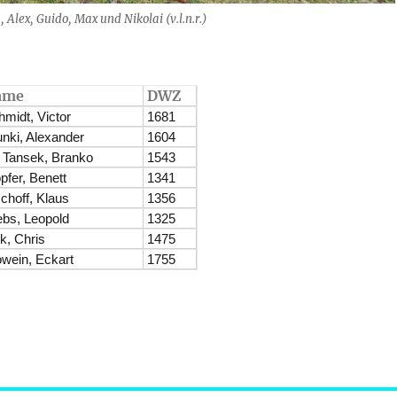
Alex, Guido, Max und Nikolai (v.l.n.r.)
ame
DWZ
midt, Victor
1681
nki, Alexander
1604
. Tansek, Branko
1543
pfer, Benett
1341
choff, Klaus
1356
ebs, Leopold
1325
k, Chris
1475
owein, Eckart
1755