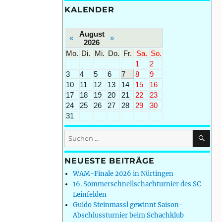
KALENDER
August
«
»
2026
Mo.
Di.
Mi.
Do.
Fr.
Sa.
So.
1
2
3
4
5
6
7
8
9
10
11
12
13
14
15
16
17
18
19
20
21
22
23
24
25
26
27
28
29
30
31
SU
Suchen
nach:
NEUESTE BEITRÄGE
WAM-Finale 2026 in Nürtingen
16. Sommerschnellschachturnier des SC
Leinfelden
Guido Steinmassl gewinnt Saison-
Abschlussturnier beim Schachklub