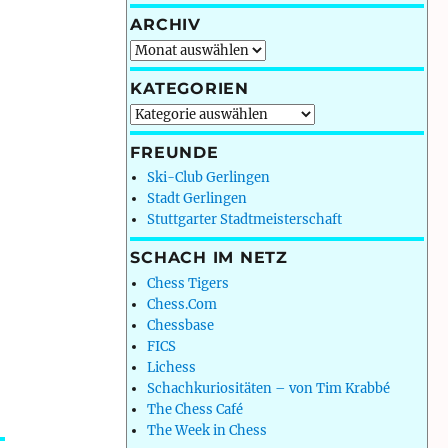
ARCHIV
Archiv
KATEGORIEN
Kategorien
FREUNDE
Ski-Club Gerlingen
Stadt Gerlingen
Stuttgarter Stadtmeisterschaft
SCHACH IM NETZ
Chess Tigers
Chess.Com
Chessbase
FICS
Lichess
Schachkuriositäten – von Tim Krabbé
The Chess Café
The Week in Chess