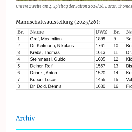
Unsere Zweite am 4. Spieltag der Saison 2025/26: Lucas, Thomas, 
Mannschaftsaufstellung (2025/26):
Br.
Name
DWZ
Br.
N
1
Graf, Maximilian
1899
9
Sch
2
Dr. Keilmann, Nikolaus
1761
10
Bru
3
Krebs, Thomas
1613
11
Dr
4
Steinmassl, Guido
1605
12
Klö
5
Deiner, Rolf
1567
13
Bis
6
Drianis, Anton
1520
14
Kr
7
Kubon, Lucas
1455
15
Vol
8
Dr. Dold, Dennis
1680
16
Fr
Archiv