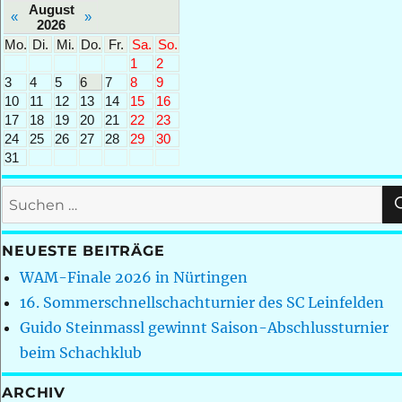
August
«
»
2026
Mo.
Di.
Mi.
Do.
Fr.
Sa.
So.
1
2
3
4
5
6
7
8
9
10
11
12
13
14
15
16
17
18
19
20
21
22
23
24
25
26
27
28
29
30
31
Suchen
nach:
NEUESTE BEITRÄGE
WAM-Finale 2026 in Nürtingen
16. Sommerschnellschachturnier des SC Leinfelden
Guido Steinmassl gewinnt Saison-Abschlussturnier
beim Schachklub
ARCHIV