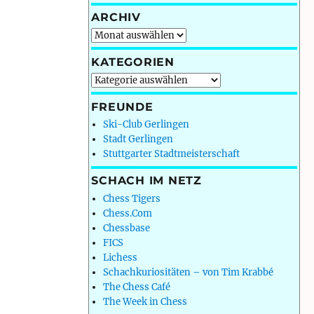
ARCHIV
Archiv
KATEGORIEN
Kategorien
FREUNDE
Ski-Club Gerlingen
Stadt Gerlingen
Stuttgarter Stadtmeisterschaft
SCHACH IM NETZ
Chess Tigers
Chess.Com
Chessbase
FICS
Lichess
Schachkuriositäten – von Tim Krabbé
The Chess Café
The Week in Chess