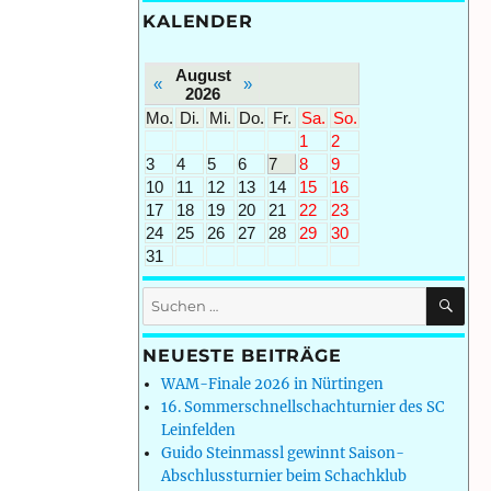
KALENDER
August
«
»
2026
Mo.
Di.
Mi.
Do.
Fr.
Sa.
So.
1
2
3
4
5
6
7
8
9
10
11
12
13
14
15
16
17
18
19
20
21
22
23
24
25
26
27
28
29
30
31
SU
Suchen
nach:
NEUESTE BEITRÄGE
WAM-Finale 2026 in Nürtingen
16. Sommerschnellschachturnier des SC
Leinfelden
Guido Steinmassl gewinnt Saison-
Abschlussturnier beim Schachklub