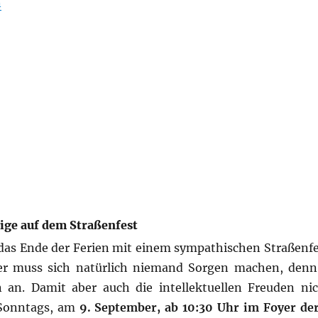
 Straßenfest 2012“
n
nige auf dem Straßenfest
 das Ende der Ferien mit einem sympathischen Straßenfes
er muss sich natürlich niemand Sorgen machen, denn
n an. Damit aber auch die intellektuellen Freuden ni
 Sonntags, am
9. September, ab 10:30 Uhr im Foyer der