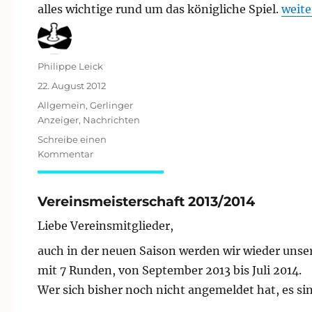
„Vors
alles wichtige rund um das königliche Spiel.
weite
Autor
Philippe Leick
Veröffentlicht
22. August 2012
am
Kategorien
Allgemein
,
Gerlinger
Anzeiger
,
Nachrichten
Schreibe einen
zu
Kommentar
Vorschau:
Gerlinger
Straßenfest
Vereinsmeisterschaft 2013/2014
2012
Liebe Vereinsmitglieder,
auch in der neuen Saison werden wir wieder uns
mit 7 Runden, von September 2013 bis Juli 2014.
Wer sich bisher noch nicht angemeldet hat, es sin