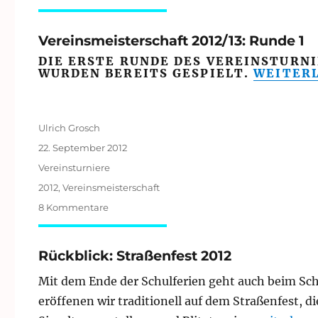
Kreisklasse
Stuttgart-
Mitte
Vereinsmeisterschaft 2012/13: Runde 1
2012/13:
DIE ERSTE RUNDE DES VEREINSTURNIE
Runde
„VEREIN
WURDEN BEREITS GESPIELT.
WEITER
1
Autor
Ulrich Grosch
Veröffentlicht
22. September 2012
am
Kategorien
Vereinsturniere
Schlagwörter
2012
,
Vereinsmeisterschaft
zu
8 Kommentare
Vereinsmeisterschaft
2012/13:
Runde
Rückblick: Straßenfest 2012
1
Mit dem Ende der Schulferien geht auch beim Scha
eröffenen wir traditionell auf dem Straßenfest,