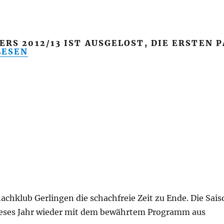
RS 2012/13 IST AUSGELOST, DIE ERSTEN 
SMEISTERSCHAFT 2012/13: RUNDE 1“
LESEN
chklub Gerlingen die schachfreie Zeit zu Ende. Die Sais
 dieses Jahr wieder mit dem bewährtem Programm aus