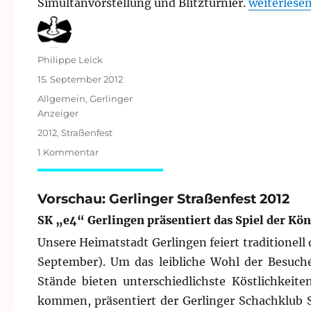
„Rückblick:
Simultanvorstellung und Blitzturnier.
weiterlese
Autor
Philippe Leick
Veröffentlicht
15. September 2012
am
Kategorien
Allgemein
,
Gerlinger
Anzeiger
Schlagwörter
2012
,
Straßenfest
zu
1 Kommentar
Rückblick:
Straßenfest
2012
Vorschau: Gerlinger Straßenfest 2012
SK „e4“ Gerlingen präsentiert das Spiel der Kö
Unsere Heimatstadt Gerlingen feiert traditionell
September). Um das leibliche Wohl der Besuch
Stände bieten unterschiedlichste Köstlichkeite
kommen, präsentiert der Gerlinger Schachklub