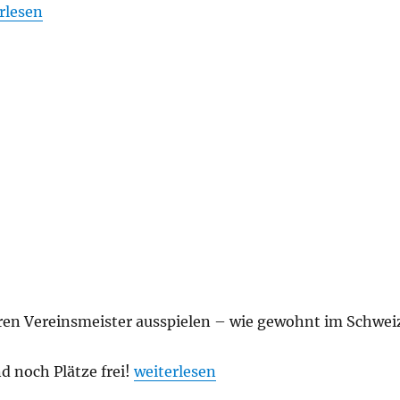
chau: Gerlinger Straßenfest 2012“
rlesen
eren Vereinsmeister ausspielen – wie gewohnt im Schwei
„Vereinsmeisterschaft 2013/2014“
d noch Plätze frei!
weiterlesen