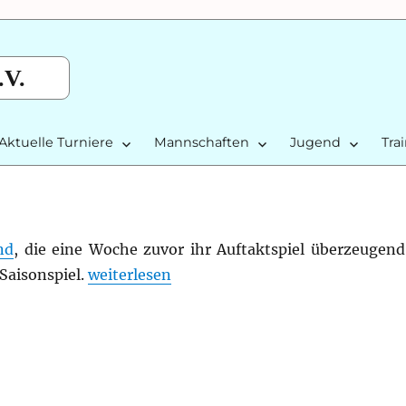
.V.
Aktuelle Turniere
Mannschaften
Jugend
Tra
nd
, die eine Woche zuvor ihr Auftaktspiel überzeuge
„Bezirksliga Stuttgart II 2012/13: Runde 1“
Saisonspiel.
weiterlesen