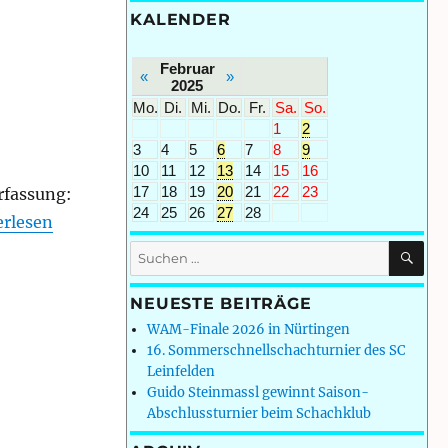
KALENDER
Februar
«
»
2025
Mo.
Di.
Mi.
Do.
Fr.
Sa.
So.
1
2
3
4
5
6
7
8
9
10
11
12
13
14
15
16
17
18
19
20
21
22
23
rfassung:
24
25
26
27
28
isklasse Stuttgart-Mitte 2012/13: Runde 1“
erlesen
SU
Suchen
nach:
NEUESTE BEITRÄGE
WAM-Finale 2026 in Nürtingen
16. Sommerschnellschachturnier des SC
Leinfelden
Guido Steinmassl gewinnt Saison-
Abschlussturnier beim Schachklub