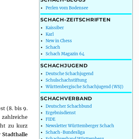
Perlen vom Bodensee
SCHACH-ZEITSCHRIFTEN
Kaissiber
Karl
New in Chess
Schach
Schach Magazin 64
SCHACHJUGEND
Deutsche Schachjugend
Schulschachstiftung
Württenbergische Schachjugend (WSJ)
SCHACHVERBAND
Deutscher Schachbund
t (8. bis 9.
Ergebnisdienst
 zahlreiche
FIDE
cht zu kurz
Newsletter Württemberger Schach
Schach-Bundesliga
 Stadthalle
Schachverband Württemberg