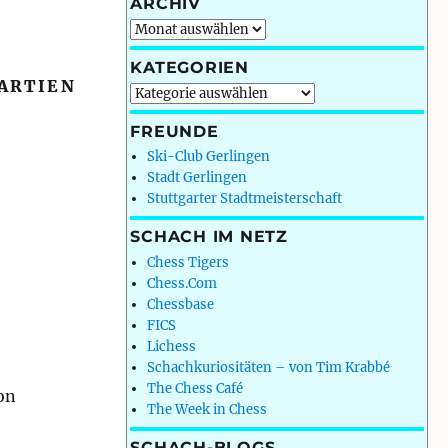
ARCHIV
Archiv
KATEGORIEN
PARTIEN
Kategorien
FREUNDE
Ski-Club Gerlingen
Stadt Gerlingen
Stuttgarter Stadtmeisterschaft
SCHACH IM NETZ
Chess Tigers
Chess.Com
Chessbase
FICS
Lichess
Schachkuriositäten – von Tim Krabbé
The Chess Café
on
The Week in Chess
SCHACH-BLOGS