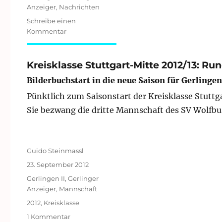
Anzeiger
,
Nachrichten
Schreibe einen
zu
Kommentar
Bezirksliga
Stuttgart
II
Kreisklasse Stuttgart-Mitte 2012/13: Run
2012/13:
Bilderbuchstart in die neue Saison für Gerlingen
Runde
1
Pünktlich zum Saisonstart der Kreisklasse Stuttg
Sie bezwang die dritte Mannschaft des SV Wolfbu
Autor
Guido Steinmassl
Veröffentlicht
23. September 2012
am
Kategorien
Gerlingen II
,
Gerlinger
Anzeiger
,
Mannschaft
Schlagwörter
2012
,
Kreisklasse
zu
1 Kommentar