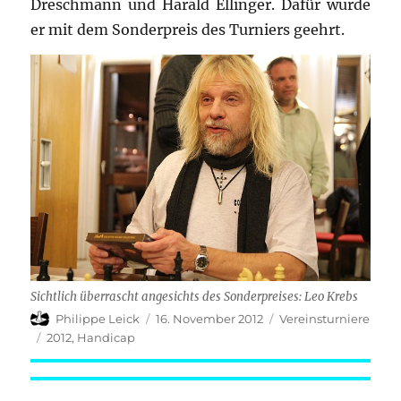
Dreschmann und Harald Ellinger. Dafür wurde
er mit dem Sonderpreis des Turniers geehrt.
Sichtlich überrascht angesichts des Sonderpreises: Leo Krebs
Autor
Veröffentlicht
Kategorien
Philippe Leick
16. November 2012
Vereinsturniere
am
Schlagwörter
2012
,
Handicap