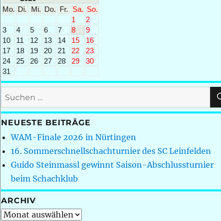
Mo.
Di.
Mi.
Do.
Fr.
Sa.
So.
1
2
3
4
5
6
7
8
9
10
11
12
13
14
15
16
17
18
19
20
21
22
23
24
25
26
27
28
29
30
31
Suchen
nach:
NEUESTE BEITRÄGE
WAM-Finale 2026 in Nürtingen
16. Sommerschnellschachturnier des SC Leinfelden
Guido Steinmassl gewinnt Saison-Abschlussturnier
beim Schachklub
ARCHIV
Archiv