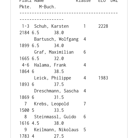
Platz Name             Klasse   ELO  DWZ  
Pkte.   M-Buch.

----------------------------------------
------------------

 1-3  Schuh, Karsten      1     2228 
2184 6.5      38.0

      Bartusch, Wolfgang  4          
1899 6.5      34.0

      Graf, Maximilian    6          
1665 6.5      32.0

 4-6  Halama, Frank       4          
1864 6        38.5

      Leick, Philippe     4     1983 
1893 6        37.5

      Dreschmann, Sascha  4          
1869 6        31.5

  7   Krebs, Leopold      7          
1500 5        33.5

  8   Steinmassl, Guido   6          
1616 4.5      38.0

  9   Keilmann, Nikolaus  5          
1783 4        27.5 
