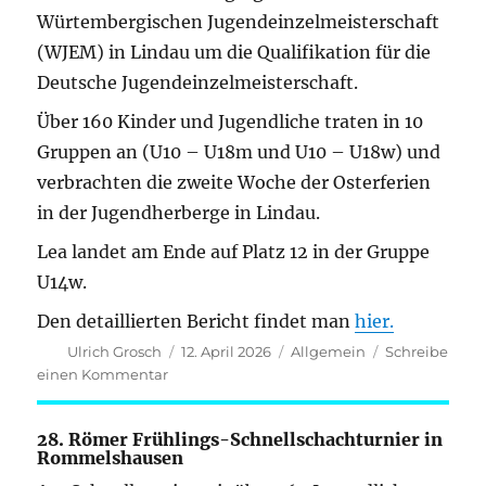
Renningen
Würtembergischen Jugendeinzelmeisterschaft
(WJEM) in Lindau um die Qualifikation für die
Deutsche Jugendeinzelmeisterschaft.
Über 160 Kinder und Jugendliche traten in 10
Gruppen an (U10 – U18m und U10 – U18w) und
verbrachten die zweite Woche der Osterferien
in der Jugendherberge in Lindau.
Lea landet am Ende auf Platz 12 in der Gruppe
U14w.
Den detaillierten Bericht findet man
hier.
Autor
Veröffentlicht
Kategorien
Ulrich Grosch
12. April 2026
Allgemein
Schreibe
am
zu
einen Kommentar
WJEM
U10
28. Römer Frühlings-Schnellschachturnier
in
–
Rommelshausen
U18