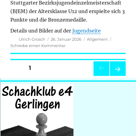
Stuttgarter Bezirksjugendeinzelmeisterschaft
(BJEM) der Altersklasse U12 und erspielte sich 3
Punkte und die Bronzemedaille.
Details und Bilder auf der
Jugendseite
Autor
Veröffentlicht
Kategorien
Ulrich Grosch
26. Januar 2026
Allgemein
am
zu
Schreibe einen Kommentar
WAM
am
24.01.2026
Seitennummerierung
SEITE
1
in
Filderstadt-
der
NÄC
Bernhausen
HSTE
SEIT
Beiträge
E