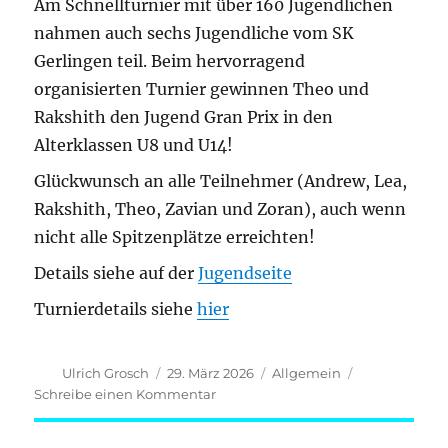
vom
Am Schnellturnier mit über 160 Jugendlichen
7.-11.4.26
nahmen auch sechs Jugendliche vom SK
in
Gerlingen teil. Beim hervorragend
Lindau
organisierten Turnier gewinnen Theo und
Rakshith den Jugend Gran Prix in den
Alterklassen U8 und U14!
Glückwunsch an alle Teilnehmer (Andrew, Lea,
Rakshith, Theo, Zavian und Zoran), auch wenn
nicht alle Spitzenplätze erreichten!
Details siehe auf der
Jugendseite
Turnierdetails siehe
hier
Autor
Veröffentlicht
Kategorien
Ulrich Grosch
29. März 2026
Allgemein
am
zu
Schreibe einen Kommentar