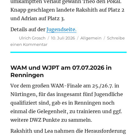
umkämpften Verlauf gewann Theo den Pokal.
Knapp geschlagen landete Rakshith auf Platz 2
und Adrian auf Platz 3.
Details auf der
Jugendseite.
Autor
Veröffentlicht
Kategorien
Ulrich Grosch
10. Juli 2026
Allgemein
Schreibe
am
zu
einen Kommentar
Theo
gewinnt
Jugendpokalturnier
WAM und WJPT am 07.07.2026 in
Renningen
Vor dem großen WAM-Finale am 25./26.7. in
Nürtingen, für das insgesamt fünf Jugendliche
qualifiziert sind, gab es in Renningen noch
einmal die Gelegenheit, zu trainieren und ggf.
weitere DWZ Punkte zu sammeln.
Rakshith und Lea nahmen die Herausforderung