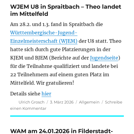
WJEM U8 in Spraitbach – Theo landet
im Mittelfeld
Am 28.2. und 1.3. fand in Spraitbach die
Württembergische-Jugend-
Einzelmeisterschaft (WJEM)
der U8 statt. Theo
hatte sich durch gute Platzierungen in der
KJEM und BJEM (Berichte auf der
Jugendseite
)
für die Teilnahme qualifiziert und landete bei
22 Teilnehmern auf einem guten Platz im
Mittelfeld. Wir gratulieren!
Details siehe
hier
Autor
Veröffentlicht
Kategorien
Ulrich Grosch
3. März 2026
Allgemein
Schreibe
am
zu
einen Kommentar
WJEM
U8
in
WAM am 24.01.2026 in Filderstadt-
Spraitbach