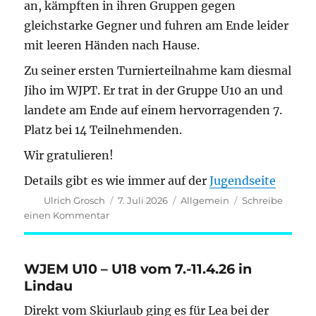
an, kämpften in ihren Gruppen gegen
gleichstarke Gegner und fuhren am Ende leider
mit leeren Händen nach Hause.
Zu seiner ersten Turnierteilnahme kam diesmal
Jiho im WJPT. Er trat in der Gruppe U10 an und
landete am Ende auf einem hervorragenden 7.
Platz bei 14 Teilnehmenden.
Wir gratulieren!
Details gibt es wie immer auf der
Jugendseite
Autor
Veröffentlicht
Kategorien
Ulrich Grosch
7. Juli 2026
Allgemein
Schreibe
am
zu
einen Kommentar
WAM
und
WJPT
WJEM U10 – U18 vom 7.-11.4.26 in
am
Lindau
07.07.2026
in
Direkt vom Skiurlaub ging es für Lea bei der