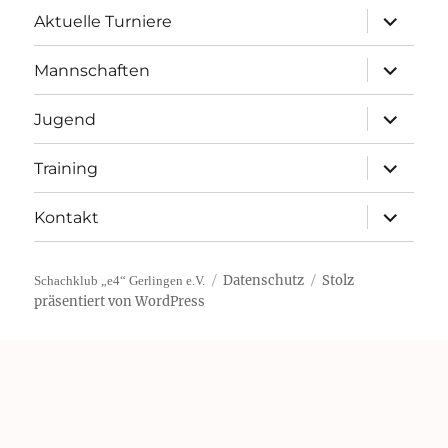
Unterme
Aktuelle Turniere
öffnen
Unterme
Mannschaften
öffnen
Unterme
Jugend
öffnen
Unterme
Training
öffnen
Unterme
Kontakt
öffnen
Datenschutz
Stolz
Schachklub „e4“ Gerlingen e.V.
präsentiert von WordPress