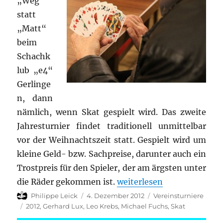
„Weg“
statt
„Matt“
beim
Schachk
lub „e4“
Gerlinge
n, dann
nämlich, wenn Skat gespielt wird. Das zweite
Jahresturnier findet traditionell unmittelbar
vor der Weihnachtszeit statt. Gespielt wird um
kleine Geld- bzw. Sachpreise, darunter auch ein
Trostpreis für den Spieler, der am ärgsten unter
„2. Skatturnier 2012“
die Räder gekommen ist.
weiterlesen
Autor
Veröffentlicht
Kategorien
Philippe Leick
4. Dezember 2012
Vereinsturniere
am
Schlagwörter
2012
,
Gerhard Lux
,
Leo Krebs
,
Michael Fuchs
,
Skat