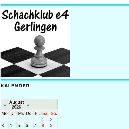
KALENDER
August
«
»
2026
Mo.
Di.
Mi.
Do.
Fr.
Sa.
So.
1
2
3
4
5
6
7
8
9