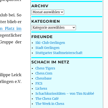
ARCHIV
Archiv
lub bei. So
KATEGORIEN
er blieb er
Kategorien
en Platz im
egentlicher
FREUNDE
Gruppe der
Ski-Club Gerlingen
Stadt Gerlingen
Stuttgarter Stadtmeisterschaft
SCHACH IM NETZ
Chess Tigers
Chess.Com
ilippe Leick
Chessbase
lingen e.V.
FICS
Lichess
Schachkuriositäten – von Tim Krabbé
The Chess Café
The Week in Chess