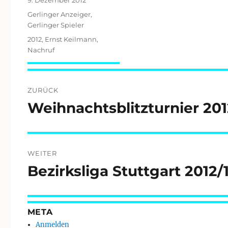
am
Kategorien
Gerlinger Anzeiger
,
Gerlinger Spieler
Schlagwörter
2012
,
Ernst Keilmann
,
Nachruf
Beitragsnavigation
ZURÜCK
Weihnachtsblitzturnier 201
Vorheriger
Beitrag:
WEITER
Bezirksliga Stuttgart 2012/
Nächster
Beitrag:
META
Anmelden