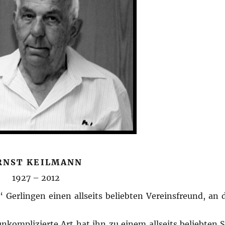
RNST KEILMANN
1927 – 2012
 Gerlingen einen allseits beliebten Vereinsfreund, an 
komplizierte Art hat ihn zu einem allseits beliebten S