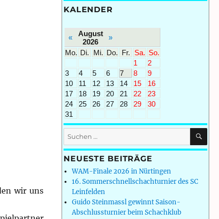
KALENDER
August
«
»
2026
Mo.
Di.
Mi.
Do.
Fr.
Sa.
So.
1
2
3
4
5
6
7
8
9
10
11
12
13
14
15
16
17
18
19
20
21
22
23
24
25
26
27
28
29
30
31
SU
Suchen
nach:
NEUESTE BEITRÄGE
WAM-Finale 2026 in Nürtingen
16. Sommerschnellschachturnier des SC
den wir uns
Leinfelden
Guido Steinmassl gewinnt Saison-
Abschlussturnier beim Schachklub
pielpartner