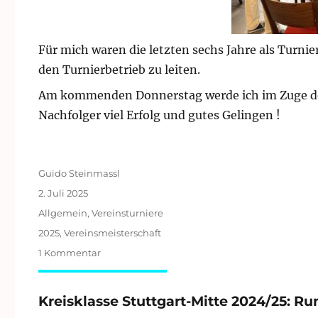
Für mich waren die letzten sechs Jahre als Turni
den Turnierbetrieb zu leiten.
Am kommenden Donnerstag werde ich im Zuge der
Nachfolger viel Erfolg und gutes Gelingen !
Autor
Guido Steinmassl
Veröffentlicht
2. Juli 2025
am
Kategorien
Allgemein
,
Vereinsturniere
Schlagwörter
2025
,
Vereinsmeisterschaft
zu
1 Kommentar
Vereinsmeister
2025
Kreisklasse Stuttgart-Mitte 2024/25: Ru