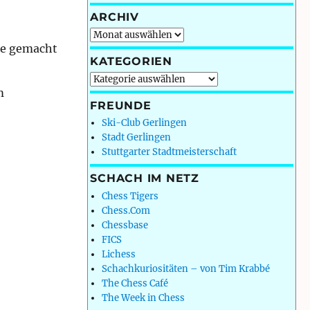
ARCHIV
Archiv
ude gemacht
KATEGORIEN
Kategorien
m
FREUNDE
Ski-Club Gerlingen
Stadt Gerlingen
Stuttgarter Stadtmeisterschaft
SCHACH IM NETZ
Chess Tigers
Chess.Com
Chessbase
FICS
Lichess
Schachkuriositäten – von Tim Krabbé
The Chess Café
The Week in Chess