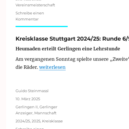
Vereinsmeisterschaft
Schreibe einen
zu
Kommentar
Runde
6
der
Kreisklasse Stuttgart 2024/25: Runde 6/
Vereinsmeisterschaft
Heumaden erteilt Gerlingen eine Lehrstunde
Am vergangenen Sonntag spielte unsere „Zweite
„Kreisklasse Stuttgart 2024/25: Runde
die Räder.
weiterlesen
Autor
Guido Steinmassl
Veröffentlicht
10. März 2025
am
Kategorien
Gerlingen II
,
Gerlinger
Anzeiger
,
Mannschaft
Schlagwörter
2024/25
,
2025
,
Kreisklasse