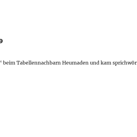
9
“ beim Tabellennachbarn Heumaden und kam sprichwört
 6/9“