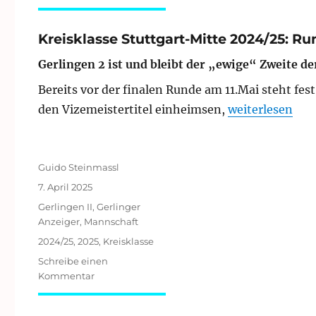
Runde
7
der
Kreisklasse Stuttgart-Mitte 2024/25: Ru
Vereinsmeisterschaft
Gerlingen 2 ist und bleibt der „ewige“ Zweite de
Bereits vor der finalen Runde am 11.Mai steht fe
„Kreisklasse S
den Vizemeistertitel einheimsen,
weiterlesen
Autor
Guido Steinmassl
Veröffentlicht
7. April 2025
am
Kategorien
Gerlingen II
,
Gerlinger
Anzeiger
,
Mannschaft
Schlagwörter
2024/25
,
2025
,
Kreisklasse
Schreibe einen
zu
Kommentar
Kreisklasse
Stuttgart-