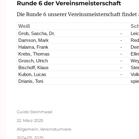
Mitte
Runde 6 der Vereinsmeisterschaft
2024/25:
Die Runde 6 unserer Vereinsmeisterschaft findet a
Runde
8/9
Weiß
Sc
Grob, Sascha, Dr.
-
Leic
Damson, Mark
-
Rede
Halama, Frank
-
Dein
Krebs, Thomas
-
Elli
Grosch, Ulrich
-
Wey
Bischoff, Klaus
-
Ste
Kubon, Lucas
-
Volk
Drianis, Toni
spie
Autor
Guido Steinmassl
Veröffentlicht
22. März 2025
am
Kategorien
Allgemein
,
Vereinsturniere
Schlagwörter
2024/25
,
2025
,