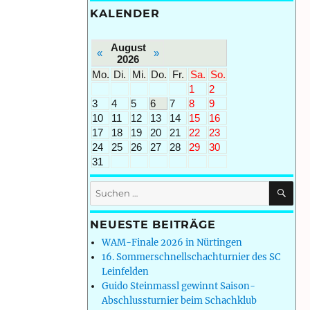
KALENDER
August
«
»
2026
Mo.
Di.
Mi.
Do.
Fr.
Sa.
So.
1
2
3
4
5
6
7
8
9
10
11
12
13
14
15
16
17
18
19
20
21
22
23
24
25
26
27
28
29
30
31
SU
Suchen
nach:
NEUESTE BEITRÄGE
WAM-Finale 2026 in Nürtingen
16. Sommerschnellschachturnier des SC
Leinfelden
Guido Steinmassl gewinnt Saison-
Abschlussturnier beim Schachklub