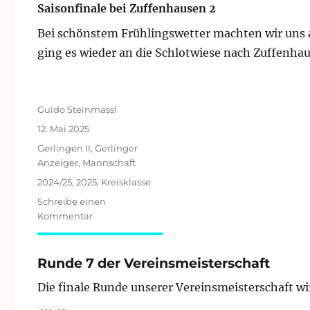
Saisonfinale bei Zuffenhausen 2
Bei schönstem Frühlingswetter machten wir uns a
ging es wieder an die Schlotwiese nach Zuffenha
Autor
Guido Steinmassl
Veröffentlicht
12. Mai 2025
am
Kategorien
Gerlingen II
,
Gerlinger
Anzeiger
,
Mannschaft
Schlagwörter
2024/25
,
2025
,
Kreisklasse
Schreibe einen
zu
Kommentar
Kreisklasse
Stuttgart-
Mitte
Runde 7 der Vereinsmeisterschaft
2024/25:
Die finale Runde unserer Vereinsmeisterschaft wir
Runde
9/9