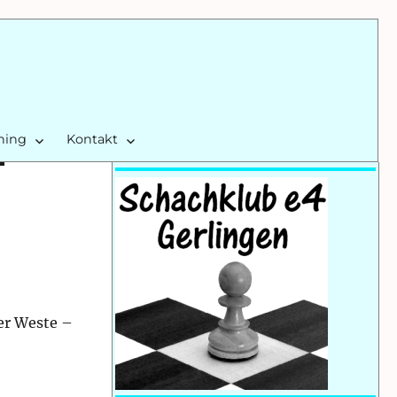
ining
Kontakt
er Weste –