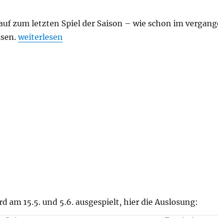
uf zum letzten Spiel der Saison – wie schon im vergang
„Kreisklasse Stuttgart-Mitte 2024/25: Runde 9/9“
usen.
weiterlesen
d am 15.5. und 5.6. ausgespielt, hier die Auslosung: