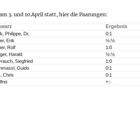
m 3. und 10.April statt, hier die Paarungen:
hwarz
Ergebnis
k, Philippe, Dr.
0:1
r, Erik
½:½
er, Rolf
1:0
nger, Harald
½:½
rauch, Siegfried
1:0
inmassl, Guido
0:1
, Chris
0:1
lfrei
+:-