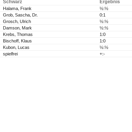
Schwarz
Ergebnis
Halama, Frank
½:½
Grob, Sascha, Dr.
0:1
Grosch, Ulrich
½:½
Damson, Mark
½:½
Krebs, Thomas
1:0
Bischoff, Klaus
1:0
Kubon, Lucas
½:½
spielfrei
+:-