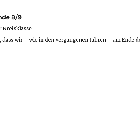
nde 8/9
r Kreisklasse
st, dass wir – wie in den vergangenen Jahren – am Ende d
tuttgart-Mitte 2024/25: Runde 8/9“