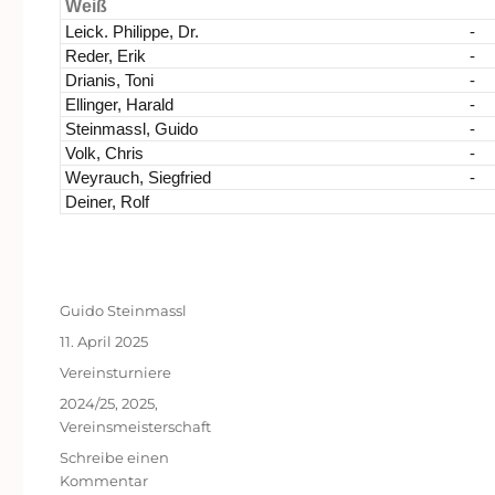
Weiß
Leick. Philippe, Dr.
-
Reder, Erik
-
Drianis, Toni
-
Ellinger, Harald
-
Steinmassl, Guido
-
Volk, Chris
-
Weyrauch, Siegfried
-
Deiner, Rolf
Autor
Guido Steinmassl
Veröffentlicht
11. April 2025
am
Kategorien
Vereinsturniere
Schlagwörter
2024/25
,
2025
,
Vereinsmeisterschaft
Schreibe einen
zu
Kommentar