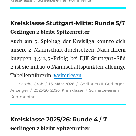
Kreisklasse
Schreibe einen Kommentar
Kreisklasse
Stuttgart-
Mitte
Kreisklasse Stuttgart-Mitte: Runde 5/7
2025/26:
Gerlingen 2 bleibt Spitzenreiter
Runde
6/7
Auch am 5. Spieltag der Kreisliga konnte sich
unsere 2. Mannschaft durchsetzen. Nach ihrem
knappen 3,5:2,5-Erfolg bei DJK Stuttgart-Süd
2 ist sie mit 10:0 Mannschaftspunkten alleinige
„Kreisklasse Stuttgart-Mitte: Ru
Tabellenführerin.
weiterlesen
Autor
Veröffentlicht
Kategorien
Sascha Grob
15. März 2026
Gerlingen II
,
Gerlinger
am
Schlagwörter
Anzeiger
2025/26
,
2026
,
Kreisklasse
Schreibe einen
zu
Kommentar
Kreisklasse
Stuttgart-
Mitte:
Kreisklasse 2025/26: Runde 4 / 7
Runde
Gerlingen 2 bleibt Spitzenreiter
5/7