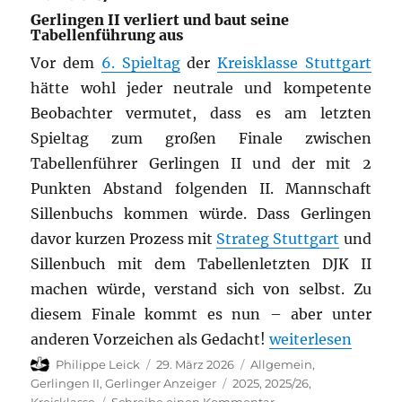
7/7
Gerlingen II verliert und baut seine
Tabellenführung aus
Vor dem
6. Spieltag
der
Kreisklasse Stuttgart
hätte wohl jeder neutrale und kompetente
Beobachter vermutet, dass es am letzten
Spieltag zum großen Finale zwischen
Tabellenführer Gerlingen II und der mit 2
Punkten Abstand folgenden II. Mannschaft
Sillenbuchs kommen würde. Dass Gerlingen
davor kurzen Prozess mit
Strateg Stuttgart
und
Sillenbuch mit dem Tabellenletzten DJK II
machen würde, verstand sich von selbst. Zu
diesem Finale kommt es nun – aber unter
„Kreisklasse Stut
anderen Vorzeichen als Gedacht!
weiterlesen
Autor
Veröffentlicht
Kategorien
Philippe Leick
29. März 2026
Allgemein
,
am
Schlagwörter
Gerlingen II
,
Gerlinger Anzeiger
2025
,
2025/26
,
zu