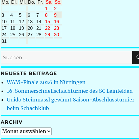
Mo.
Di.
Mi.
Do.
Fr.
Sa.
So.
1
2
3
4
5
6
7
8
9
10
11
12
13
14
15
16
17
18
19
20
21
22
23
24
25
26
27
28
29
30
31
Suchen
nach:
NEUESTE BEITRÄGE
WAM-Finale 2026 in Nürtingen
16. Sommerschnellschachturnier des SC Leinfelden
Guido Steinmassl gewinnt Saison-Abschlussturnier
beim Schachklub
ARCHIV
Archiv