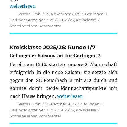
„Kreisklasse 2025/26: Runde 2/7“
weiterlesen
Autor
Veröffentlicht
Kategorien
Sascha Grob
15. November 2025
Gerlingen II
,
am
Schlagwörter
Gerlinger Anzeiger
2025
,
2025/26
,
Kreisklasse
zu
Schreibe einen Kommentar
Kreisklasse
2025/26:
Runde
Kreisklasse 2025/26: Runde 1/7
2/7
Gelungener Saisonstart für Gerlingen 2
Bereits am 12.10. startete unsere 2. Mannschaft
erfolgreich in die neue Saison: sie setzte sich
gegen den SC Feuerbach 2 mit 4:2 durch und
konnte damit beide Mannschaftspunkte mit
„Kreisklasse 2025/26: Runde 1
nach Hause bringen.
weiterlesen
Autor
Veröffentlicht
Kategorien
Sascha Grob
19. Oktober 2025
Gerlingen II
,
am
Schlagwörter
Gerlinger Anzeiger
2025
,
2025/26
,
Kreisklasse
zu
Schreibe einen Kommentar
Kreisklasse