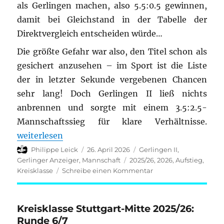
als Gerlingen machen, also 5.5:0.5 gewinnen,
damit bei Gleichstand in der Tabelle der
Direktvergleich entscheiden würde…
Die größte Gefahr war also, den Titel schon als
gesichert anzusehen – im Sport ist die Liste
der in letzter Sekunde vergebenen Chancen
sehr lang! Doch Gerlingen II ließ nichts
anbrennen und sorgte mit einem 3.5:2.5-
Mannschaftssieg für klare Verhältnisse.
„Kreisklasse Stuttgart-Mitte 2025/26: Runde 7/7“
weiterlesen
Autor
Veröffentlicht
Kategorien
Philippe Leick
26. April 2026
Gerlingen II
,
am
Schlagwörter
Gerlinger Anzeiger
,
Mannschaft
2025/26
,
2026
,
Aufstieg
,
zu
Kreisklasse
Schreibe einen Kommentar
Kreisklasse
Stuttgart-
Mitte
Kreisklasse Stuttgart-Mitte 2025/26:
2025/26:
Runde 6/7
Runde