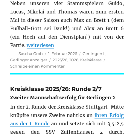
Neben unseren vier Stammspielern Guido,
Lucas, Nikolai und Thomas waren zum ersten
Mal in dieser Saison auch Max an Brett 1 (dem
Fußball-Gott sei Dank!) und Alex an Brett 6
(ein Hoch auf den Dienstplan!) mit von der
„Kreisklasse 2025/26: Runde 4 / 7“
Partie.
weiterlesen
Autor
Veröffentlicht
Kategorien
Sascha Grob
1. Februar 2026
Gerlingen II
,
am
Schlagwörter
Gerlinger Anzeiger
2025/26
,
2026
,
Kreisklasse
zu
Schreibe einen Kommentar
Kreisklasse
2025/26:
Runde
Kreisklasse 2025/26: Runde 2/7
4
Zweiter Mannschaftserfolg für Gerlingen 2
/
7
In der 2. Runde der Kreisklasse Stuttgart-Mitte
knüpfte unsere Zweite nahtlos an
ihren Erfolg
aus der 1. Runde
an und setzte sich mit 3,5:2,5
gegen den SSV Zuffenhausen 2 durch.