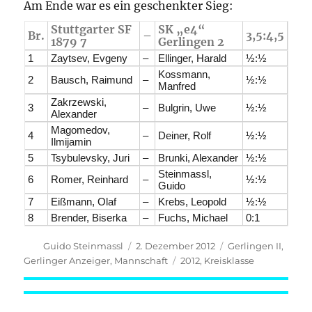
Am Ende war es ein geschenkter Sieg:
Stuttgarter SF
SK „e4“
Br.
–
3,5:4,5
1879 7
Gerlingen 2
1
Zaytsev, Evgeny
–
Ellinger, Harald
½:½
Kossmann,
2
Bausch, Raimund
–
½:½
Manfred
Zakrzewski,
3
–
Bulgrin, Uwe
½:½
Alexander
Magomedov,
4
–
Deiner, Rolf
½:½
Ilmijamin
5
Tsybulevsky, Juri
–
Brunki, Alexander
½:½
Steinmassl,
6
Romer, Reinhard
–
½:½
Guido
7
Eißmann, Olaf
–
Krebs, Leopold
½:½
8
Brender, Biserka
–
Fuchs, Michael
0:1
Autor
Veröffentlicht
Kategorien
Guido Steinmassl
2. Dezember 2012
Gerlingen II
,
am
Schlagwörter
Gerlinger Anzeiger
,
Mannschaft
2012
,
Kreisklasse