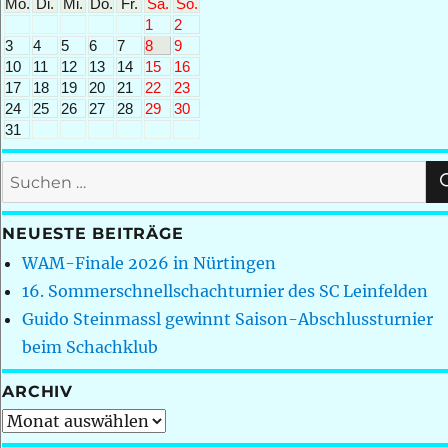
Mo.
Di.
Mi.
Do.
Fr.
Sa.
So.
1
2
3
4
5
6
7
8
9
10
11
12
13
14
15
16
17
18
19
20
21
22
23
24
25
26
27
28
29
30
31
Suchen
nach:
NEUESTE BEITRÄGE
WAM-Finale 2026 in Nürtingen
16. Sommerschnellschachturnier des SC Leinfelden
Guido Steinmassl gewinnt Saison-Abschlussturnier
beim Schachklub
ARCHIV
Archiv