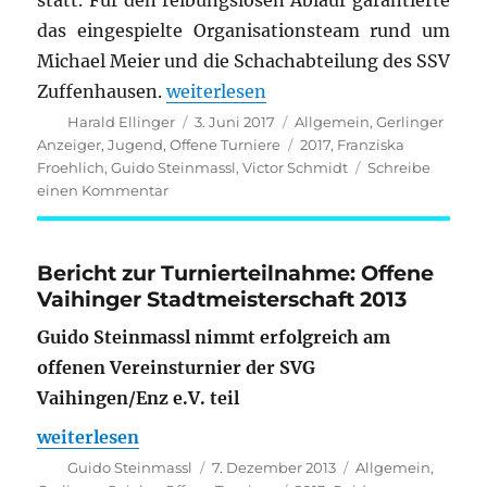
statt. Für den reibungslosen Ablauf garantierte
das eingespielte Organisationsteam rund um
Michael Meier und die Schachabteilung des SSV
„Gerlingen bei den Stuttgarter Stad
Zuffenhausen.
weiterlesen
Autor
Veröffentlicht
Kategorien
Harald Ellinger
3. Juni 2017
Allgemein
,
Gerlinger
am
Schlagwörter
Anzeiger
,
Jugend
,
Offene Turniere
2017
,
Franziska
Froehlich
,
Guido Steinmassl
,
Victor Schmidt
Schreibe
zu
einen Kommentar
Gerlingen
bei
den
Bericht zur Turnierteilnahme: Offene
Stuttgarter
Vaihinger Stadtmeisterschaft 2013
Stadtmeisterschaften
vertreten
Guido Steinmassl nimmt erfolgreich am
offenen Vereinsturnier der SVG
Vaihingen/Enz e.V. teil
„Bericht zur Turnierteilnahme: Offene Vaihinger 
weiterlesen
Autor
Veröffentlicht
Kategorien
Guido Steinmassl
7. Dezember 2013
Allgemein
,