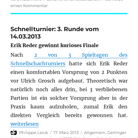
zu
einen Kommentar
Vereinsmeisterschaft
5.
Runde
Schnellturnier: 3. Runde vom
14.03.2013
Erik Reder gewinnt kurioses Finale
Nach
2 von 3 Spieltagen des
Schnellschachturniers
hatte sich Erik Reder
einen komfortablen Vorsprung von 2 Punkten
vor Ulrich Grosch aufgebaut. Theoretisch war
natürlich noch alles drin, bei 3 verbliebenen
Partien ist ein solcher Vorsprung aber in der
Praxis kaum aufzuholen, zumal Erik den
direkten Vergleich bereits gewonnen hat.
„Schnellturnier: 3. Runde vom 14.03.2013“
weiterlesen
Autor
Veröffentlicht
Kategorien
Philippe Leick
17. März 2013
Allgemein
,
Gerlinger