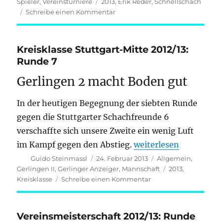
am
Schlagwörter
Spieler
,
Vereinsturniere
2013
,
Erik Reder
,
Schnellschach
zu
Schreibe einen Kommentar
Schnellturnier:
3.
Runde
Kreisklasse Stuttgart-Mitte 2012/13:
vom
Runde 7
14.03.2013
Gerlingen 2 macht Boden gut
In der heutigen Begegnung der siebten Runde
gegen die Stuttgarter Schachfreunde 6
verschaffte sich unsere Zweite ein wenig Luft
„Kreisklasse Stuttgar
im Kampf gegen den Abstieg.
weiterlesen
Autor
Veröffentlicht
Kategorien
Guido Steinmassl
24. Februar 2013
Allgemein
,
am
Schlagwörter
Gerlingen II
,
Gerlinger Anzeiger
,
Mannschaft
2013
,
zu
Kreisklasse
Schreibe einen Kommentar
Kreisklasse
Stuttgart-
Mitte
Vereinsmeisterschaft 2012/13: Runde
2012/13: