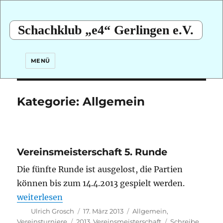
Schachklub „e4“ Gerlingen e.V.
MENÜ
Kategorie:
Allgemein
Vereinsmeisterschaft 5. Runde
Die fünfte Runde ist ausgelost, die Partien
können bis zum 14.4.2013 gespielt werden.
„Vereinsmeisterschaft 5. Runde“
weiterlesen
Autor
Veröffentlicht
Kategorien
Ulrich Grosch
17. März 2013
Allgemein
,
am
Schlagwörter
Vereinsturniere
2013
,
Vereinsmeisterschaft
Schreibe