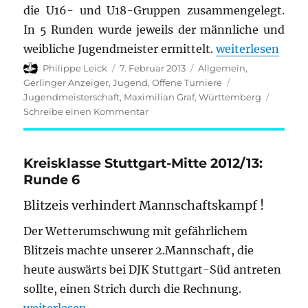
die U16- und U18-Gruppen zusammengelegt.
In 5 Runden wurde jeweils der männliche und
„Maximilian Graf
weibliche Jugendmeister ermittelt.
weiterlesen
Autor
Veröffentlicht
Kategorien
Philippe Leick
7. Februar 2013
Allgemein
,
am
Schlagwörter
Gerlinger Anzeiger
,
Jugend
,
Offene Turniere
Jugendmeisterschaft
,
Maximilian Graf
,
Württemberg
zu
Schreibe einen Kommentar
Maximilian
Graf
wieder
Kreisklasse Stuttgart-Mitte 2012/13:
für
Runde 6
die
Württembergische
Blitzeis verhindert Mannschaftskampf !
Schachjugendmeisterschaft
qualifiziert
Der Wetterumschwung mit gefährlichem
Blitzeis machte unserer 2.Mannschaft, die
heute auswärts bei DJK Stuttgart-Süd antreten
sollte, einen Strich durch die Rechnung.
„Kreisklasse Stuttgart-Mitte 2012/13: Runde 6“
weiterlesen