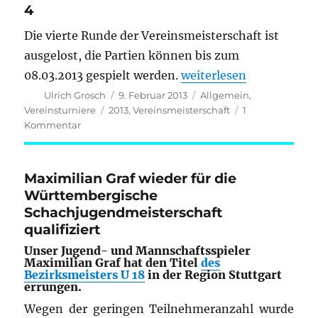
4
Runde
7
Die vierte Runde der Vereinsmeisterschaft ist
ausgelost, die Partien können bis zum
„Vereinsmeisterschaft 
08.03.2013 gespielt werden.
weiterlesen
Autor
Veröffentlicht
Kategorien
Ulrich Grosch
9. Februar 2013
Allgemein
,
am
Schlagwörter
Vereinsturniere
2013
,
Vereinsmeisterschaft
1
zu
Kommentar
Vereinsmeisterschaft
2012/13:
Runde
Maximilian Graf wieder für die
4
Württembergische
Schachjugendmeisterschaft
qualifiziert
Unser Jugend- und Mannschaftsspieler
Maximilian Graf hat den Titel
des
Bezirksmeisters U 18
in der Region Stuttgart
errungen.
Wegen der geringen Teilnehmeranzahl wurde