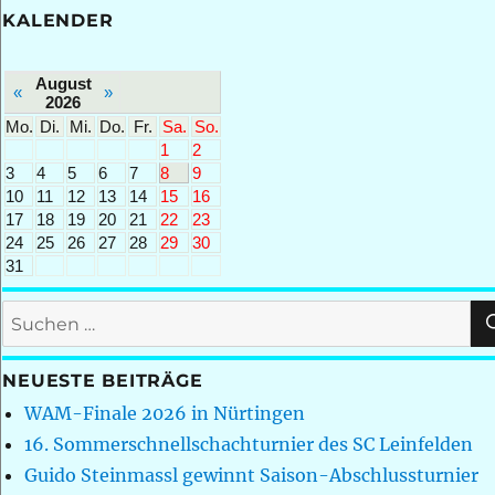
KALENDER
August
«
»
2026
Mo.
Di.
Mi.
Do.
Fr.
Sa.
So.
1
2
3
4
5
6
7
8
9
10
11
12
13
14
15
16
17
18
19
20
21
22
23
24
25
26
27
28
29
30
31
Suchen
nach:
NEUESTE BEITRÄGE
WAM-Finale 2026 in Nürtingen
16. Sommerschnellschachturnier des SC Leinfelden
Guido Steinmassl gewinnt Saison-Abschlussturnier