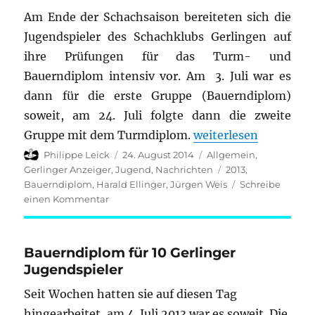
Am Ende der Schachsaison bereiteten sich die
Jugendspieler des Schachklubs Gerlingen auf
ihre Prüfungen für das Turm- und
Bauerndiplom intensiv vor. Am 3. Juli war es
dann für die erste Gruppe (Bauerndiplom)
soweit, am 24. Juli folgte dann die zweite
„Bauern- und Turmdip
Gruppe mit dem Turmdiplom.
weiterlesen
Autor
Veröffentlicht
Kategorien
Philippe Leick
24. August 2014
Allgemein
,
am
Schlagwörter
Gerlinger Anzeiger
,
Jugend
,
Nachrichten
2013
,
Bauerndiplom
,
Harald Ellinger
,
Jürgen Weis
Schreibe
zu
einen Kommentar
Bauern-
und
Turmdiplom
Bauerndiplom für 10 Gerlinger
für
Jugendspieler
Gerlinger
Jugendspieler
Seit Wochen hatten sie auf diesen Tag
hingearbeitet, am 4. Juli 2013 war es soweit. Die