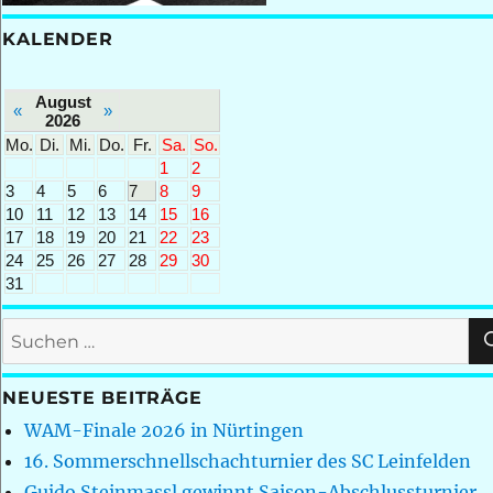
KALENDER
August
«
»
2026
Mo.
Di.
Mi.
Do.
Fr.
Sa.
So.
1
2
3
4
5
6
7
8
9
10
11
12
13
14
15
16
17
18
19
20
21
22
23
24
25
26
27
28
29
30
31
Suchen
nach:
NEUESTE BEITRÄGE
WAM-Finale 2026 in Nürtingen
16. Sommerschnellschachturnier des SC Leinfelden
Guido Steinmassl gewinnt Saison-Abschlussturnier