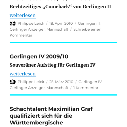
Graf
Rechtzeitiges „Comeback“ von Gerlingen II
überzeugt
bei
„Kreisklasse 2009/10, Runde 9“
weiterlesen
der
Autor
Veröffentlicht
Kategorien
Philippe Leick
18. April 2010
Gerlingen II
,
Württembergischen
am
Gerlinger Anzeiger
,
Mannschaft
Schreibe einen
Jugendmeisterschaft
zu
Kommentar
Kreisklasse
2009/10,
Runde
Gerlingen IV 2009/10
9
Souveräner Aufstieg für Gerlingen IV
„Gerlingen IV 2009/10“
weiterlesen
Autor
Veröffentlicht
Kategorien
Philippe Leick
25. März 2010
Gerlingen IV
,
am
zu
Gerlinger Anzeiger
,
Mannschaft
1 Kommentar
Gerlingen
IV
2009/10
Schachtalent Maximilian Graf
qualifiziert sich für die
Württembergische