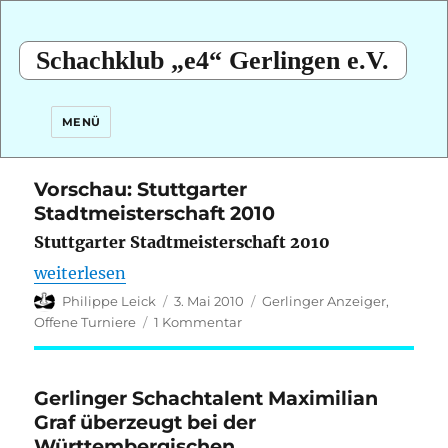
Schachklub „e4“ Gerlingen e.V.
MENÜ
Vorschau: Stuttgarter
Stadtmeisterschaft 2010
Stuttgarter Stadtmeisterschaft 2010
„Vorschau: Stuttgarter Stadtmeisterschaft 2010“
weiterlesen
Autor
Veröffentlicht
Kategorien
Philippe Leick
3. Mai 2010
Gerlinger Anzeiger
,
am
zu
Offene Turniere
1 Kommentar
Vorschau:
Stuttgarter
Stadtmeisterschaft
Gerlinger Schachtalent Maximilian
2010
Graf überzeugt bei der
Württembergischen