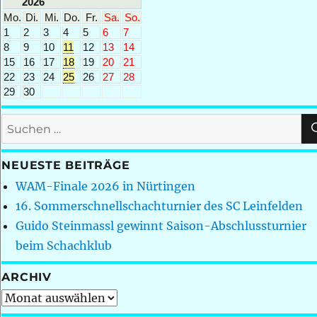
2026
Mo.
Di.
Mi.
Do.
Fr.
Sa.
So.
1
2
3
4
5
6
7
8
9
10
11
12
13
14
15
16
17
18
19
20
21
22
23
24
25
26
27
28
29
30
Suchen
nach:
NEUESTE BEITRÄGE
WAM-Finale 2026 in Nürtingen
16. Sommerschnellschachturnier des SC Leinfelden
Guido Steinmassl gewinnt Saison-Abschlussturnier
beim Schachklub
ARCHIV
Archiv