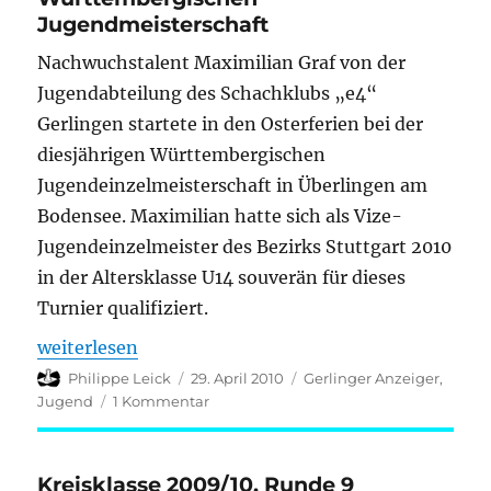
Jugendmeisterschaft
Nachwuchstalent Maximilian Graf von der
Jugendabteilung des Schachklubs „e4“
Gerlingen startete in den Osterferien bei der
diesjährigen Württembergischen
Jugendeinzelmeisterschaft in Überlingen am
Bodensee. Maximilian hatte sich als Vize-
Jugendeinzelmeister des Bezirks Stuttgart 2010
in der Altersklasse U14 souverän für dieses
Turnier qualifiziert.
„Gerlinger Schachtalent Maximilian Graf überzeug
weiterlesen
Autor
Veröffentlicht
Kategorien
Philippe Leick
29. April 2010
Gerlinger Anzeiger
,
am
zu
Jugend
1 Kommentar
Gerlinger
Schachtalent
Maximilian
Kreisklasse 2009/10, Runde 9