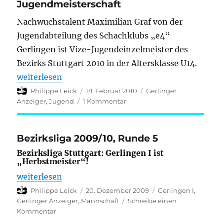
Jugendmeisterschaft
Nachwuchstalent Maximilian Graf von der
Jugendabteilung des Schachklubs „e4“
Gerlingen ist Vize-Jugendeinzelmeister des
Bezirks Stuttgart 2010 in der Altersklasse U14.
„Schachtalent Maximilian Graf qualifiziert sich fü
weiterlesen
Autor
Veröffentlicht
Kategorien
Philippe Leick
18. Februar 2010
Gerlinger
am
zu
Anzeiger
,
Jugend
1 Kommentar
Schachtalent
Maximilian
Graf
Bezirksliga 2009/10, Runde 5
qualifiziert
Bezirksliga Stuttgart: Gerlingen I ist
sich
„Herbstmeister“!
für
die
„Bezirksliga 2009/10, Runde 5“
weiterlesen
Württembergische
Autor
Veröffentlicht
Kategorien
Philippe Leick
20. Dezember 2009
Gerlingen I
,
Jugendmeisterschaft
am
Gerlinger Anzeiger
,
Mannschaft
Schreibe einen
zu
Kommentar
Bezirksliga