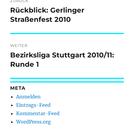
ZURÜCK
Rückblick: Gerlinger
Vorheriger
Beitrag:
Straßenfest 2010
WEITER
Bezirksliga Stuttgart 2010/11:
Nächster
Beitrag:
Runde 1
META
Anmelden
Eintrags-Feed
Kommentar-Feed
WordPress.org