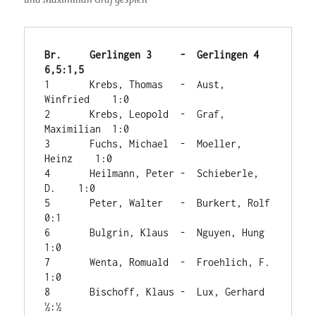
Br.	Gerlingen 3	-  Gerlingen 4	     
6,5:1,5
1	Krebs, Thomas	-  Aust, 
Winfried    1:0

2	Krebs, Leopold	-  Graf, 
Maximilian  1:0

3	Fuchs, Michael	-  Moeller, 
Heinz    1:0

4	Heilmann, Peter	-  Schieberle, 
D.    1:0

5	Peter, Walter	-  Burkert, Rolf     
0:1

6	Bulgrin, Klaus	-  Nguyen, Hung	     
1:0

7	Wenta, Romuald	-  Froehlich, F.     
1:0

8	Bischoff, Klaus	-  Lux, Gerhard	     
½:½