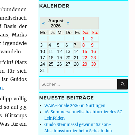
KALENDER
erbundenen
hnellschach
August
«
»
2026
f Basis der
Mo.
Di.
Mi.
Do.
Fr.
Sa.
So.
 aus, Marks
1
2
r irgendwie
3
4
5
6
7
8
9
rwandeln.
10
11
12
13
14
15
16
17
18
19
20
21
22
23
rfekt! Platz
24
25
26
27
28
29
30
31
en für sich
 ist Guidos
SU
Suchen
en
.
nach:
NEUESTE BEITRÄGE
lipp völlig
WAM-Finale 2026 in Nürtingen
 so auf 3,5
16. Sommerschnellschachturnier des SC
 Blitzcups
Leinfelden
Was für ein
Guido Steinmassl gewinnt Saison-
Abschlussturnier beim Schachklub