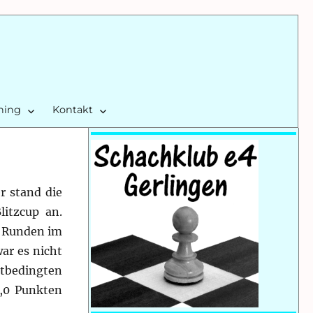
ining
Kontakt
r stand die
litzcup an.
f Runden im
ar es nicht
htbedingten
3,0 Punkten