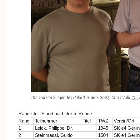
Die stolzen Sieger des Pokalturniers 2024: Chris Volk (3), 
Rangliste: Stand nach der 5. Runde
Rang
Teilnehmer
Titel
TWZ
Verein/Ort
1
Leick, Philippe, Dr.
1945
SK e4 Gerli
2
Steinmassl, Guido
1504
SK e4 Gerli