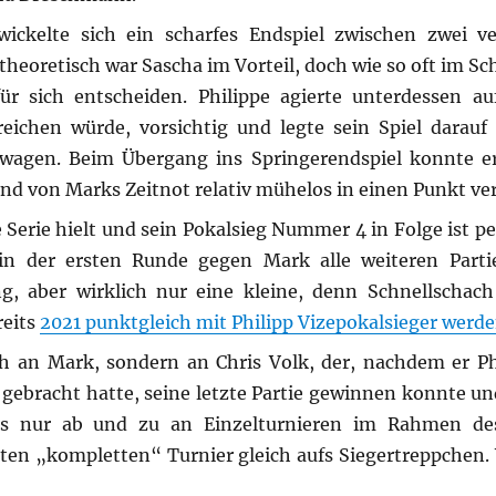
ickelte sich ein scharfes Endspiel zwischen zwei v
heoretisch war Sascha im Vorteil, doch wie so oft im Sc
r sich entscheiden. Philippe agierte unterdessen au
ichen würde, vorsichtig und legte sein Spiel darauf
u wagen. Beim Übergang ins Springerendspiel konnte e
nd von Marks Zeitnot relativ mühelos in einen Punkt ve
e Serie hielt und sein Pokalsieg Nummer 4 in Folge ist pe
in der ersten Runde gegen Mark alle weiteren Parti
, aber wirklich nur eine kleine, denn Schnellschach
reits
2021 punktgleich mit Philipp Vizepokalsieger werd
 an Mark, sondern an Chris Volk, der, nachdem er Phi
gebracht hatte, seine letzte Partie gewinnen konnte und
is nur ab und zu an Einzelturnieren im Rahmen des
ten „kompletten“ Turnier gleich aufs Siegertreppchen. 