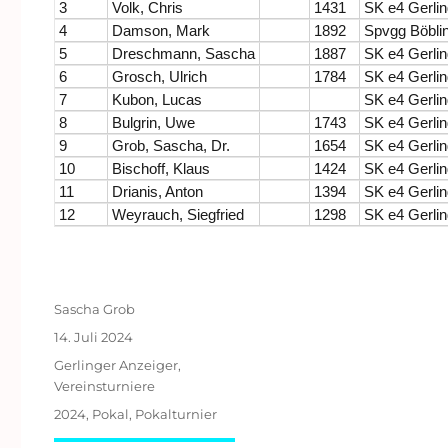
3
Volk, Chris
1431
SK e4 Gerli
4
Damson, Mark
1892
Spvgg Böbli
5
Dreschmann, Sascha
1887
SK e4 Gerli
6
Grosch, Ulrich
1784
SK e4 Gerli
7
Kubon, Lucas
SK e4 Gerli
8
Bulgrin, Uwe
1743
SK e4 Gerli
9
Grob, Sascha, Dr.
1654
SK e4 Gerli
10
Bischoff, Klaus
1424
SK e4 Gerli
11
Drianis, Anton
1394
SK e4 Gerli
12
Weyrauch, Siegfried
1298
SK e4 Gerli
Autor
Sascha Grob
Veröffentlicht
14. Juli 2024
am
Kategorien
Gerlinger Anzeiger
,
Vereinsturniere
Schlagwörter
2024
,
Pokal
,
Pokalturnier