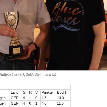
Philippe Leick (1), Guido Steinmassl (2)
Land
S
R
V
Punkte
Buchh
ngen
GER
4
1
0
4.5
13.0
ngen
GER
4
0
1
4.0
11.5