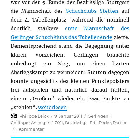
war vor der 5. Runde der Bezirksliga Stuttgart
die Mannschaft des
Schachclubs Stetten
auf
dem 4. Tabellenplatz, während die nominell
deutlich stärkere
erste Mannschaft des
Gerlinger Schachklubs das Tabellenende
zierte.
Dementsprechend stand die Begegnung unter
klaren Vorzeichen: Gerlingen brauchte
unbedingt ein Sieg, um einen harten
Abstiegskampf zu vermeiden; Stetten dagegen
konnte angesichts des kleinen Punktepolsters
frei aufspielen und natürlich darauf hoffen,
einem „Großen“ wieder ein Paar Punkte zu
„Bezirksliga Stuttgart 2010/11; Runde 5“
„stehlen“.
weiterlesen
Autor
Veröffentlicht
Kategorien
Philippe Leick
9. Januar 2011
Gerlingen I
,
am
Schlagwörter
Gerlinger Anzeiger
2011
,
Bezirksliga
,
Erik Reder
,
Partien
zu
1 Kommentar
Bezirksliga