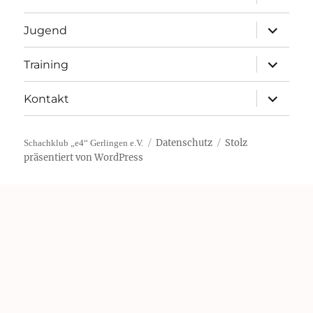
öffnen
Unterme
Jugend
öffnen
Unterme
Training
öffnen
Unterme
Kontakt
öffnen
Datenschutz
Stolz
Schachklub „e4“ Gerlingen e.V.
präsentiert von WordPress