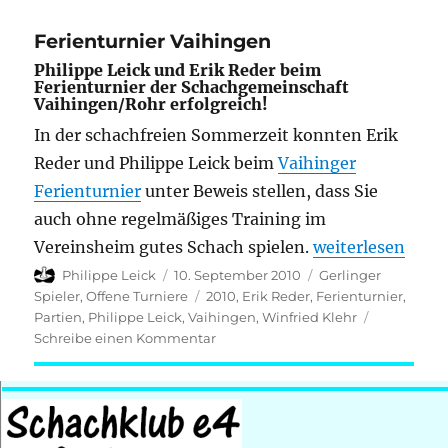
Stuttgart
2010/11;
Ferienturnier Vaihingen
Runde
Philippe Leick und Erik Reder beim
5
Ferienturnier der Schachgemeinschaft
Vaihingen/Rohr erfolgreich!
In der schachfreien Sommerzeit konnten Erik
Reder und Philippe Leick beim
Vaihinger
Ferienturnier
unter Beweis stellen, dass Sie
auch ohne regelmäßiges Training im
„Ferienturnier 
Vereinsheim gutes Schach spielen.
weiterlesen
Autor
Veröffentlicht
Kategorien
Philippe Leick
10. September 2010
Gerlinger
am
Schlagwörter
Spieler
,
Offene Turniere
2010
,
Erik Reder
,
Ferienturnier
,
Partien
,
Philippe Leick
,
Vaihingen
,
Winfried Klehr
zu
Schreibe einen Kommentar
Ferienturnier
Vaihingen