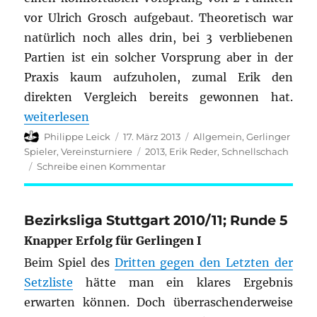
vor Ulrich Grosch aufgebaut. Theoretisch war
natürlich noch alles drin, bei 3 verbliebenen
Partien ist ein solcher Vorsprung aber in der
Praxis kaum aufzuholen, zumal Erik den
direkten Vergleich bereits gewonnen hat.
„Schnellturnier: 3. Runde vom 14.03.2013“
weiterlesen
Autor
Veröffentlicht
Kategorien
Philippe Leick
17. März 2013
Allgemein
,
Gerlinger
am
Schlagwörter
Spieler
,
Vereinsturniere
2013
,
Erik Reder
,
Schnellschach
zu
Schreibe einen Kommentar
Schnellturnier:
3.
Runde
Bezirksliga Stuttgart 2010/11; Runde 5
vom
Knapper Erfolg für Gerlingen I
14.03.2013
Beim Spiel des
Dritten gegen den Letzten der
Setzliste
hätte man ein klares Ergebnis
erwarten können. Doch überraschenderweise