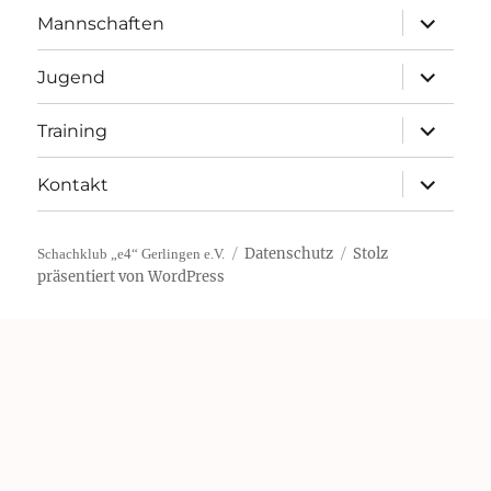
Unterme
Mannschaften
öffnen
Unterme
Jugend
öffnen
Unterme
Training
öffnen
Unterme
Kontakt
öffnen
Datenschutz
Stolz
Schachklub „e4“ Gerlingen e.V.
präsentiert von WordPress