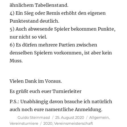
ähnlichem Tabellenstand.
4) Ein Sieg oder Remis erhöht den eigenen
Punktestand deutlich.
5) Auch abwesende Spieler bekommen Punkte,
nur nicht so viel.
6) Es dürfen mehrere Partien zwischen
denselben Spielern vorkommen, ist aber kein
Muss.
Vielen Dank im Voraus.
Es grüßt euch euer Turnierleiter
P.S.: Unabhängig davon brauche ich natürlich
auch noch eure namentliche Anmeldung.
Autor
Veröffentlicht
Kategorien
Guido Steinmassl
25. August 2020
Allgemein
,
am
Schlagwörter
Vereinsturniere
2020
,
Vereinsmeisterschaft