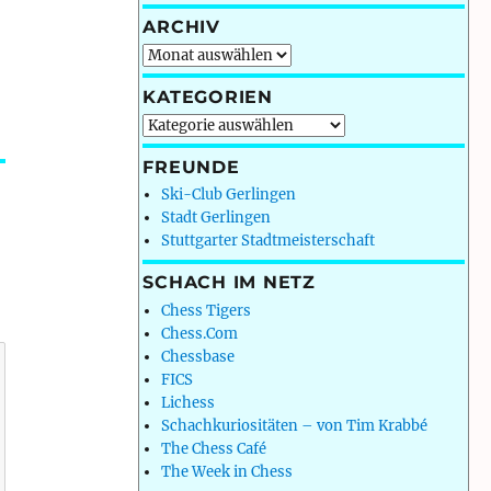
ARCHIV
Archiv
KATEGORIEN
Kategorien
FREUNDE
Ski-Club Gerlingen
Stadt Gerlingen
Stuttgarter Stadtmeisterschaft
SCHACH IM NETZ
Chess Tigers
Chess.Com
Chessbase
FICS
Lichess
Schachkuriositäten – von Tim Krabbé
The Chess Café
The Week in Chess