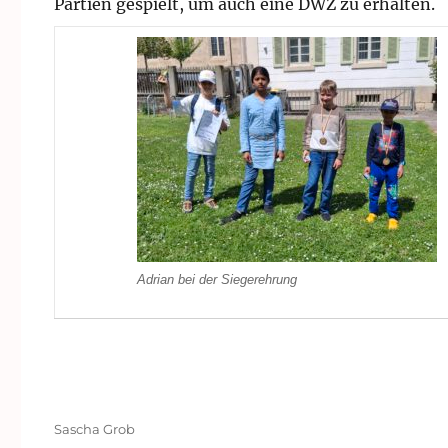
Partien gespielt, um auch eine DWZ zu erhalten.
Adrian bei der Siegerehrung
Autor
Sascha Grob