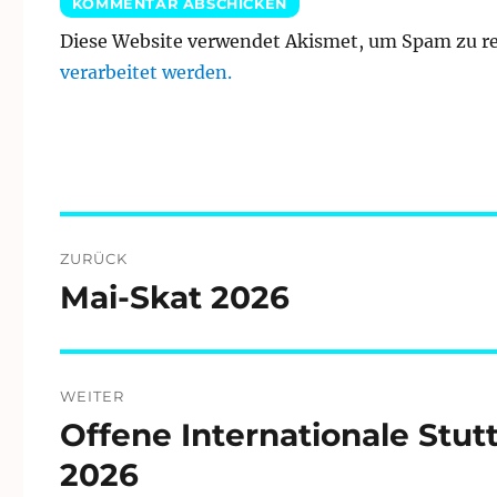
Diese Website verwendet Akismet, um Spam zu r
verarbeitet werden.
Beitragsnavigation
ZURÜCK
Mai-Skat 2026
Vorheriger
Beitrag:
WEITER
Offene Internationale Stut
Nächster
Beitrag:
2026