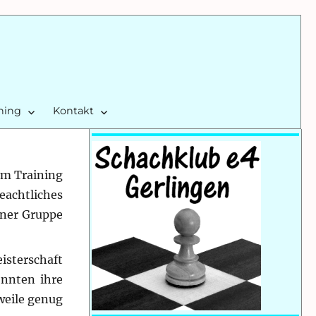
ining
Kontakt
em Training
beachtliches
iner Gruppe
isterschaft
onnten ihre
weile genug