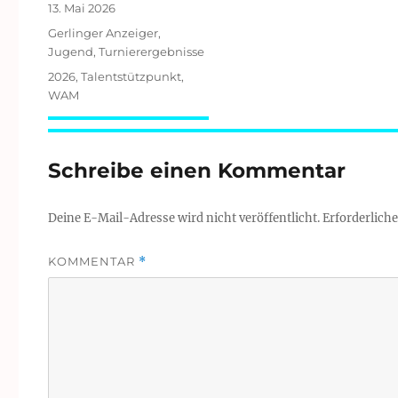
Veröffentlicht
13. Mai 2026
am
Kategorien
Gerlinger Anzeiger
,
Jugend
,
Turnierergebnisse
Schlagwörter
2026
,
Talentstützpunkt
,
WAM
Schreibe einen Kommentar
Deine E-Mail-Adresse wird nicht veröffentlicht.
Erforderliche
KOMMENTAR
*