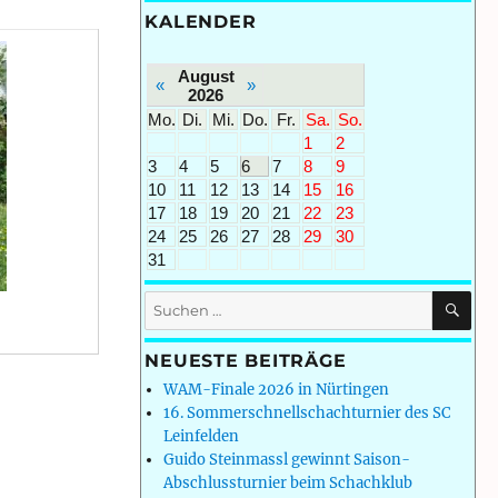
KALENDER
August
«
»
2026
Mo.
Di.
Mi.
Do.
Fr.
Sa.
So.
1
2
3
4
5
6
7
8
9
10
11
12
13
14
15
16
17
18
19
20
21
22
23
24
25
26
27
28
29
30
31
SU
Suchen
nach:
NEUESTE BEITRÄGE
WAM-Finale 2026 in Nürtingen
16. Sommerschnellschachturnier des SC
Leinfelden
Guido Steinmassl gewinnt Saison-
Abschlussturnier beim Schachklub