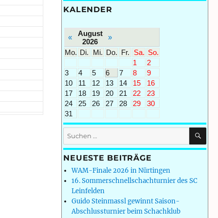
KALENDER
August
«
»
2026
Mo.
Di.
Mi.
Do.
Fr.
Sa.
So.
1
2
3
4
5
6
7
8
9
10
11
12
13
14
15
16
17
18
19
20
21
22
23
24
25
26
27
28
29
30
31
SU
Suchen
nach:
NEUESTE BEITRÄGE
WAM-Finale 2026 in Nürtingen
16. Sommerschnellschachturnier des SC
Leinfelden
Guido Steinmassl gewinnt Saison-
Abschlussturnier beim Schachklub