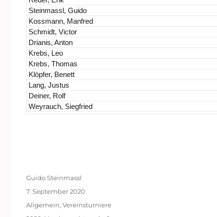
Steinmassl, Guido
Kossmann, Manfred
Schmidt, Victor
Drianis, Anton
Krebs, Leo
Krebs, Thomas
Klöpfer, Benett
Lang, Justus
Deiner, Rolf
Weyrauch, Siegfried
Autor
Guido Steinmassl
Veröffentlicht
7. September 2020
am
Kategorien
Allgemein
,
Vereinsturniere