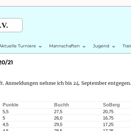
.V.
Aktuelle Turniere
Mannschaften
Jugend
Tra
20/21
ft. Anmeldungen nehme ich bis 24. September entgegen
Punkte
Buchh
SoBerg
5,5
27,5
20,75
5
26,0
16,75
4,5
29,5
17,25
4,5
28,5
17,25