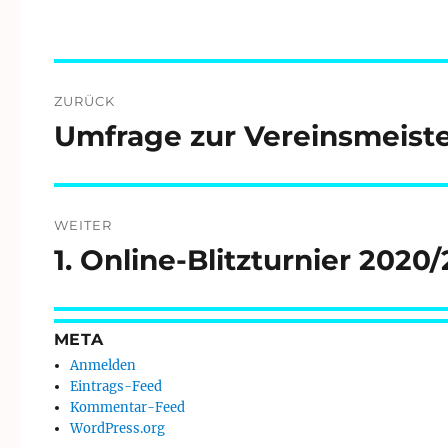
Beitragsnavigation
ZURÜCK
Umfrage zur Vereinsmeiste
Vorheriger
Beitrag:
WEITER
1. Online-Blitzturnier 2020/
Nächster
Beitrag:
META
Anmelden
Eintrags-Feed
Kommentar-Feed
WordPress.org