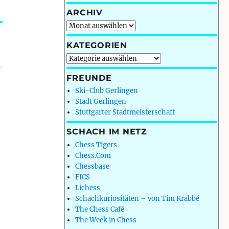
ARCHIV
Archiv
KATEGORIEN
Kategorien
FREUNDE
Ski-Club Gerlingen
Stadt Gerlingen
Stuttgarter Stadtmeisterschaft
SCHACH IM NETZ
Chess Tigers
Chess.Com
Chessbase
FICS
Lichess
Schachkuriositäten – von Tim Krabbé
The Chess Café
The Week in Chess