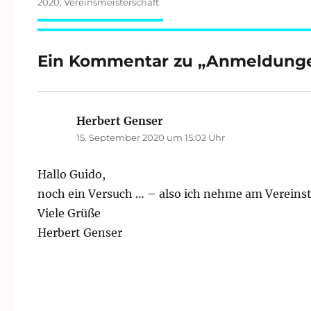
Schlagwörter
2020
,
Vereinsmeisterschaft
Ein Kommentar zu „Anmeldungen
Herbert Genser
sagt:
15. September 2020 um 15:02 Uhr
Hallo Guido,
noch ein Versuch … – also ich nehme am Vereinstu
Viele Grüße
Herbert Genser