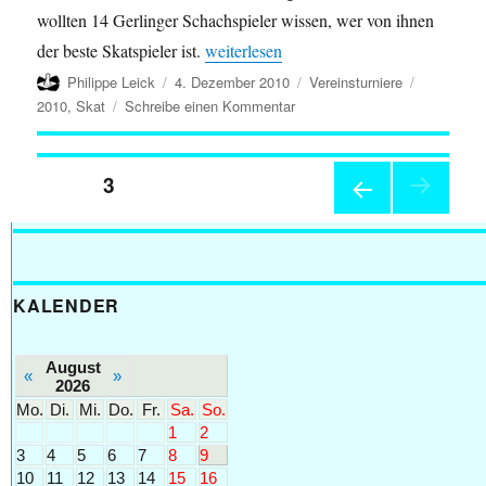
wollten 14 Gerlinger Schachspieler wissen, wer von ihnen
„Johann Panas gewinnt 2. Skatturnier 2
der beste Skatspieler ist.
weiterlesen
Autor
Veröffentlicht
Kategorien
Schlagwör
Philippe Leick
4. Dezember 2010
Vereinsturniere
am
zu
2010
,
Skat
Schreibe einen Kommentar
Johann
Panas
Seitennummerierung
gewinnt
SEITE
3
2.
Skatturnier
der
VOR
2010
HERI
GE
Beiträge
SEIT
KALENDER
E
August
«
»
2026
Mo.
Di.
Mi.
Do.
Fr.
Sa.
So.
1
2
3
4
5
6
7
8
9
10
11
12
13
14
15
16