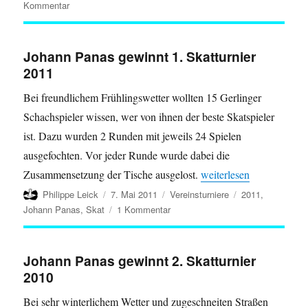
zu
Kommentar
2.
Skatturnier
2011
Johann Panas gewinnt 1. Skatturnier
2011
Bei freundlichem Frühlingswetter wollten 15 Gerlinger
Schachspieler wissen, wer von ihnen der beste Skatspieler
ist. Dazu wurden 2 Runden mit jeweils 24 Spielen
ausgefochten. Vor jeder Runde wurde dabei die
„Johann Panas gewinnt 1
Zusammensetzung der Tische ausgelost.
weiterlesen
Autor
Veröffentlicht
Kategorien
Schlagwörter
Philippe Leick
7. Mai 2011
Vereinsturniere
2011
,
am
zu
Johann Panas
,
Skat
1 Kommentar
Johann
Panas
gewinnt
Johann Panas gewinnt 2. Skatturnier
1.
2010
Skatturnier
2011
Bei sehr winterlichem Wetter und zugeschneiten Straßen