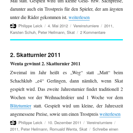
Mai statt. Gespielt wird um kleine Geld- bzw. Sachpreise,
darunter auch ein Trostpreis für den Spieler, der am ärgsten
„1. Skatturnier 2012“
unter die Räder gekommen ist.
weiterlesen
Autor
Veröffentlicht
Kategorien
Schlagwörter
Philippe Leick
4. Mai 2012
Vereinsturniere
2011
,
am
zu
Karsten Schuh
,
Peter Heilmann
,
Skat
2 Kommentare
1.
Skatturnier
2012
2. Skatturnier 2011
Wenta gewinnt 2. Skatturnier 2011
Zweimal im Jahr heißt es „Weg“ statt „Matt“ beim
Schachklub „e4“ Gerlingen, dann nämlich, wenn Skat
gespielt wird. Das zweite Jahresturnier findet traditionell 2
Wochen vor der Weihnachtsfeier und 1 Woche vor dem
Blitzturnier
statt. Gespielt wird um kleine, der Jahreszeit
„2. Skatturnier 2
angemessene Preise, sowie um einen Trostpreis
weiterlesen
Autor
Veröffentlicht
Kategorien
Schlagwö
Philippe Leick
10. Dezember 2011
Vereinsturniere
am
2011
,
Peter Heilmann
,
Romuald Wenta
,
Skat
Schreibe einen