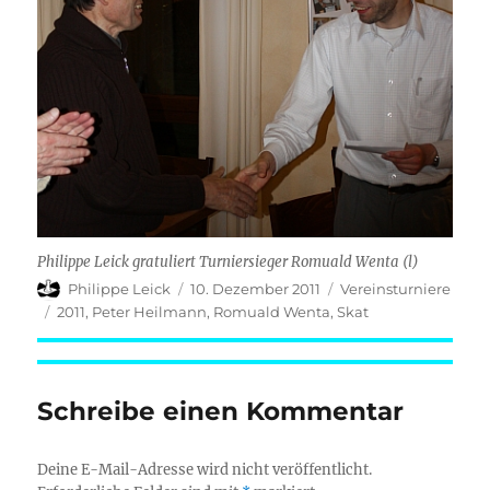
Philippe Leick gratuliert Turniersieger Romuald Wenta (l)
Autor
Veröffentlicht
Kategorien
Philippe Leick
10. Dezember 2011
Vereinsturniere
am
Schlagwörter
2011
,
Peter Heilmann
,
Romuald Wenta
,
Skat
Schreibe einen Kommentar
Deine E-Mail-Adresse wird nicht veröffentlicht.