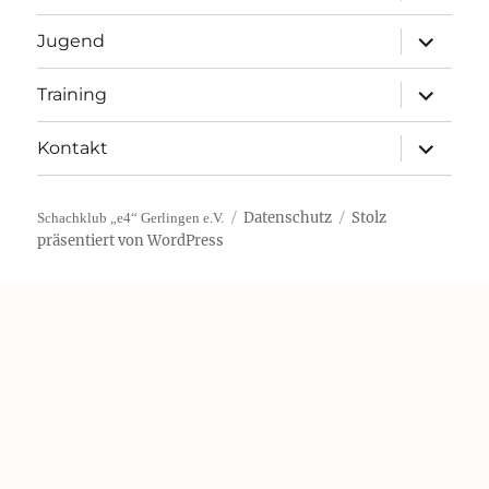
Unterme
Jugend
öffnen
Unterme
Training
öffnen
Unterme
Kontakt
öffnen
Datenschutz
Stolz
Schachklub „e4“ Gerlingen e.V.
präsentiert von WordPress