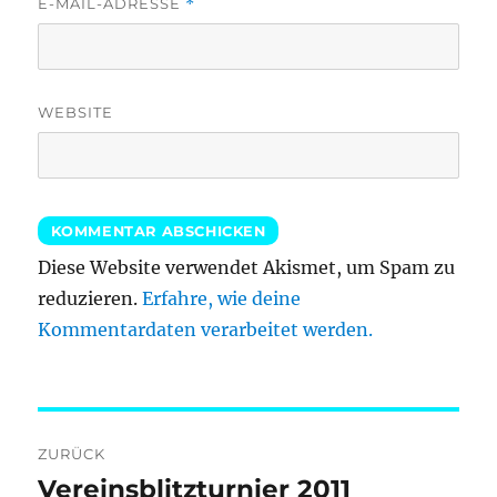
E-MAIL-ADRESSE
*
WEBSITE
Diese Website verwendet Akismet, um Spam zu
reduzieren.
Erfahre, wie deine
Kommentardaten verarbeitet werden.
Beitragsnavigation
ZURÜCK
Vereinsblitzturnier 2011
Vorheriger