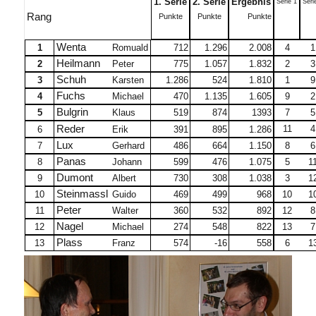
1. Serie
2. Serie
Ergebnis
Serie 1
Seri
Rang
Punkte
Punkte
Punkte
Wenta
1
Romuald
712
1.296
2.008
4
1
Heilmann
2
Peter
775
1.057
1.832
2
3
Schuh
3
Karsten
1.286
524
1.810
1
9
Fuchs
4
Michael
470
1.135
1.605
9
2
Bulgrin
5
Klaus
519
874
1393
7
5
Reder
11
4
6
Erik
391
895
1.286
Lux
7
Gerhard
486
664
1.150
8
6
Panas
8
Johann
599
476
1.075
5
1
Dumont
9
Albert
730
308
1.038
3
1
Steinmassl
10
Guido
469
499
968
10
1
Peter
11
Walter
360
532
892
12
8
Nagel
12
Michael
274
548
822
13
7
Plass
13
Franz
574
-16
558
6
1