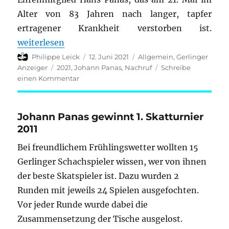
Alter von 83 Jahren nach langer, tapfer
ertragener Krankheit verstorben ist.
„Nachruf Johann (Hans) Panas“
weiterlesen
Autor
Veröffentlicht
Kategorien
Philippe Leick
12. Juni 2021
Allgemein
,
Gerlinger
am
Schlagwörter
Anzeiger
2021
,
Johann Panas
,
Nachruf
Schreibe
zu
einen Kommentar
Nachruf
Johann
(Hans)
Johann Panas gewinnt 1. Skatturnier
Panas
2011
Bei freundlichem Frühlingswetter wollten 15
Gerlinger Schachspieler wissen, wer von ihnen
der beste Skatspieler ist. Dazu wurden 2
Runden mit jeweils 24 Spielen ausgefochten.
Vor jeder Runde wurde dabei die
Zusammensetzung der Tische ausgelost.