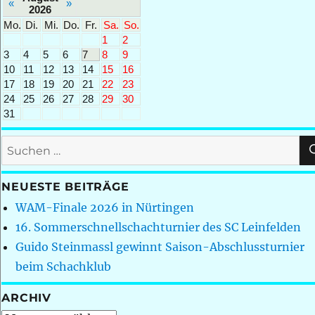
«
»
2026
Mo.
Di.
Mi.
Do.
Fr.
Sa.
So.
1
2
3
4
5
6
7
8
9
10
11
12
13
14
15
16
17
18
19
20
21
22
23
24
25
26
27
28
29
30
31
Suchen
nach:
NEUESTE BEITRÄGE
WAM-Finale 2026 in Nürtingen
16. Sommerschnellschachturnier des SC Leinfelden
Guido Steinmassl gewinnt Saison-Abschlussturnier
beim Schachklub
ARCHIV