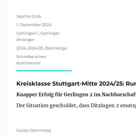
Autor
Sascha Grob
Veröffentlicht
1. Dezember 2024
am
Kategorien
Gerlingen I
,
Gerlinger
Anzeiger
Schlagwörter
2024
,
2024/25
,
Bezirksliga
Schreibe einen
zu
Kommentar
Bezirksliga
Stuttgart
2024/25:
Kreisklasse Stuttgart-Mitte 2024/25: Ru
Runde
Knapper Erfolg für Gerlingen 2 im Nachbarschaf
4/9
Der Situation geschuldet, dass Ditzingen 2 ersat
Autor
Guido Steinmassl