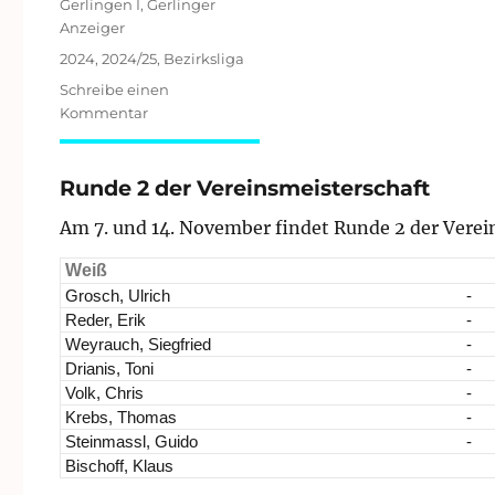
Kategorien
Gerlingen I
,
Gerlinger
Anzeiger
Schlagwörter
2024
,
2024/25
,
Bezirksliga
Schreibe einen
zu
Kommentar
Bezirksliga
Stuttgart
2024/25:
Runde 2 der Vereinsmeisterschaft
Runde
Am 7. und 14. November findet Runde 2 der Verein
3/9
Weiß
Grosch, Ulrich
-
Reder, Erik
-
Weyrauch, Siegfried
-
Drianis, Toni
-
Volk, Chris
-
Krebs, Thomas
-
Steinmassl, Guido
-
Bischoff, Klaus