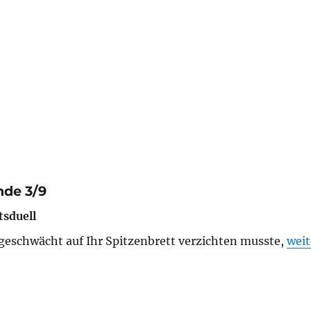
nde 3/9
tsduell
„Kre
zgeschwächt auf Ihr Spitzenbrett verzichten musste,
weit