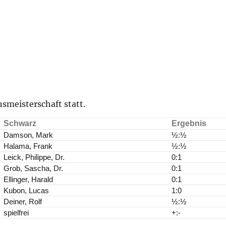
smeisterschaft statt.
Schwarz
Ergebnis
Damson, Mark
½:½
Halama, Frank
½:½
Leick, Philippe, Dr.
0:1
Grob, Sascha, Dr.
0:1
Ellinger, Harald
0:1
Kubon, Lucas
1:0
Deiner, Rolf
½:½
spielfrei
+:-