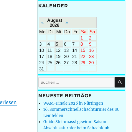
KALENDER
August
«
»
2026
Mo.
Di.
Mi.
Do.
Fr.
Sa.
So.
1
2
3
4
5
6
7
8
9
10
11
12
13
14
15
16
17
18
19
20
21
22
23
24
25
26
27
28
29
30
31
SU
Suchen
nach:
NEUESTE BEITRÄGE
isklasse Stuttgart-Mitte 2024/25: Runde 3/9“
erlesen
WAM-Finale 2026 in Nürtingen
16. Sommerschnellschachturnier des SC
Leinfelden
Guido Steinmassl gewinnt Saison-
Abschlussturnier beim Schachklub