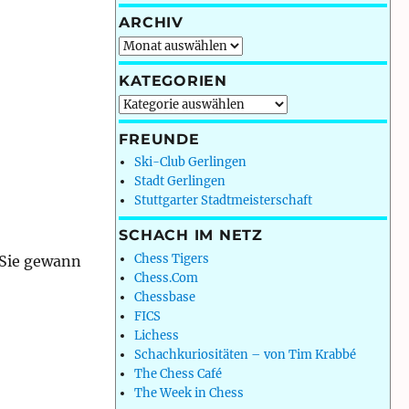
ARCHIV
Archiv
KATEGORIEN
Kategorien
FREUNDE
Ski-Club Gerlingen
Stadt Gerlingen
Stuttgarter Stadtmeisterschaft
SCHACH IM NETZ
Chess Tigers
 Sie gewann
Chess.Com
: Runde 3/9“
Chessbase
FICS
Lichess
Schachkuriositäten – von Tim Krabbé
The Chess Café
The Week in Chess