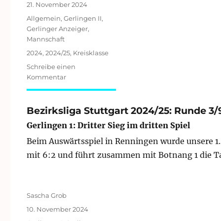
Veröffentlicht
21. November 2024
am
Kategorien
Allgemein
,
Gerlingen II
,
Gerlinger Anzeiger
,
Mannschaft
Schlagwörter
2024
,
2024/25
,
Kreisklasse
Schreibe einen
zu
Kommentar
Kreisklasse
Stuttgart-
Mitte
Bezirksliga Stuttgart 2024/25: Runde 3/
2024/25:
Gerlingen 1: Dritter Sieg im dritten Spiel
Runde
3/9
Beim Auswärtsspiel in Renningen wurde unsere 1.
mit 6:2 und führt zusammen mit Botnang 1 die Tab
Autor
Sascha Grob
Veröffentlicht
10. November 2024
am