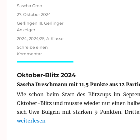
Autor
Sascha Grob
Veröffentlicht
27. Oktober 2024
am
Kategorien
Gerlingen III
,
Gerlinger
Anzeiger
Schlagwörter
2024
,
2024/25
,
A-Klasse
Schreibe einen
zu
Kommentar
A-
Klasse
Stuttgart-
Oktober-Blitz 2024
Mitte
Sascha Dreschmann mit 11,5 Punkte aus 12 Parti
2024/25:
Runde
Wie schon beim Start des Blitzcups im Sept
2/7
Oktober-Blitz und musste wieder nur einen halben
sich Uwe Bulgrin mit starken 9 Punkten. Dritt
„Oktober-Blitz 2024“
weiterlesen