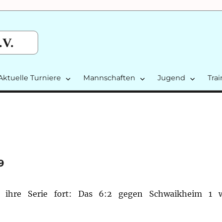
.V.
Aktuelle Turniere
Mannschaften
Jugend
Tra
9
t ihre Serie fort: Das 6:2 gegen Schwaikheim 1 w
tgart 2024/25: Runde 4/9“