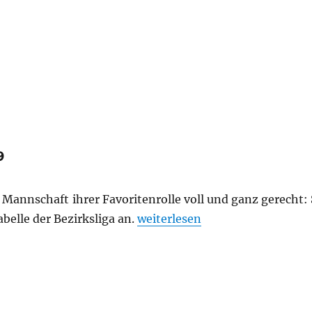
9
 Mannschaft ihrer Favoritenrolle voll und ganz gerecht:
„Bezirksliga Stuttgart 2024/25
elle der Bezirksliga an.
weiterlesen