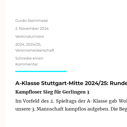
Autor
Guido Steinmassl
Veröffentlicht
2. November 2024
am
Kategorien
Vereinsturniere
Schlagwörter
2024
,
2024/25
,
Vereinsmeisterschaft
Schreibe einen
zu
Kommentar
Runde
2
der
A-Klasse Stuttgart-Mitte 2024/25: Runde
Vereinsmeisterschaft
Kampfloser Sieg für Gerlingen 3
Im Vorfeld des 2. Spieltags der A-Klasse gab Wo
unsere 3. Mannschaft kampflos aufgeben. Die Be