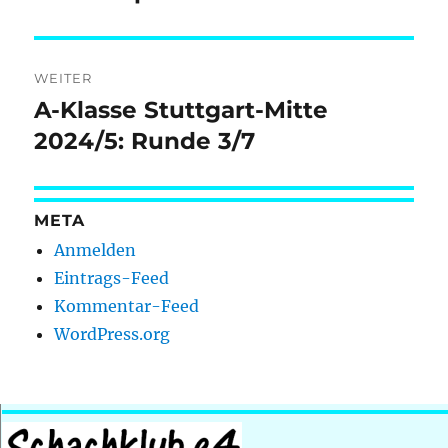
Beitrag:
WEITER
A-Klasse Stuttgart-Mitte
Nächster
Beitrag:
2024/5: Runde 3/7
META
Anmelden
Eintrags-Feed
Kommentar-Feed
WordPress.org