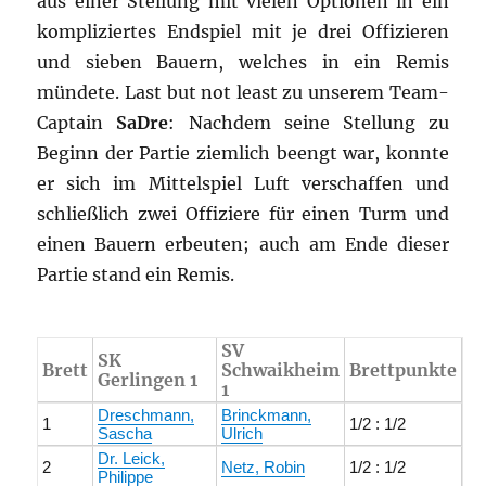
aus einer Stellung mit vielen Optionen in ein
kompliziertes Endspiel mit je drei Offizieren
und sieben Bauern, welches in ein Remis
mündete. Last but not least zu unserem Team-
Captain
SaDre
: Nachdem seine Stellung zu
Beginn der Partie ziemlich beengt war, konnte
er sich im Mittelspiel Luft verschaffen und
schließlich zwei Offiziere für einen Turm und
einen Bauern erbeuten; auch am Ende dieser
Partie stand ein Remis.
SV
SK
Brett
Schwaikheim
Brettpunkte
Gerlingen 1
1
Dreschmann,
Brinckmann,
1
1/2 : 1/2
Sascha
Ulrich
Dr. Leick,
2
Netz, Robin
1/2 : 1/2
Philippe