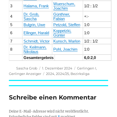
Wuerschum,
3
Halama, Frank
1/2 : 1/2
Joachim
Dr. Grob,
Günthner,
4
+:-
Sascha
Fabian
5
Bulgrin, Uwe
Petzold, Steffen
1:0
Koppetzki,
6
Ellinger, Harald
1:0
Günter
7
Schmidt, Victor
Kunsch, Marlon
1/2 : 1/2
Dr. Keilmann,
8
Pohl, Joachim
1:0
Nikolaus
Gesamtergebnis
6,0:2,0
Autor
Veröffentlicht
Kategorien
Sascha Grob
1. Dezember 2024
Gerlingen I
,
am
Schlagwörter
Gerlinger Anzeiger
2024
,
2024/25
,
Bezirksliga
Schreibe einen Kommentar
Deine E-Mail-Adresse wird nicht veröffentlicht.
Erforderliche Felder sind mit
*
markiert