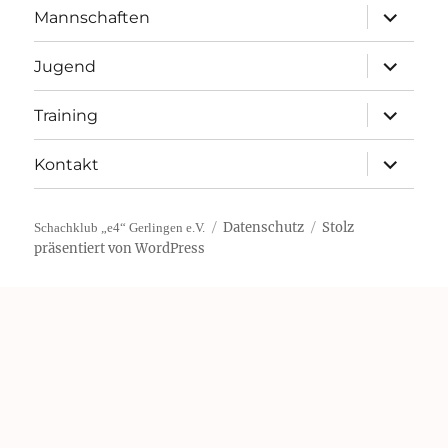
Unterme
Mannschaften
öffnen
Unterme
Jugend
öffnen
Unterme
Training
öffnen
Unterme
Kontakt
öffnen
Datenschutz
Stolz
Schachklub „e4“ Gerlingen e.V.
präsentiert von WordPress