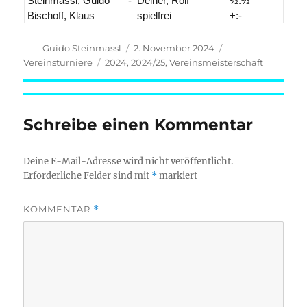
Steinmassl, Guido
-
Deiner, Rolf
½:½
Bischoff, Klaus
spielfrei
+:-
Autor
Veröffentlicht
Kategorien
Guido Steinmassl
2. November 2024
am
Schlagwörter
Vereinsturniere
2024
,
2024/25
,
Vereinsmeisterschaft
Schreibe einen Kommentar
Deine E-Mail-Adresse wird nicht veröffentlicht.
Erforderliche Felder sind mit
*
markiert
KOMMENTAR
*