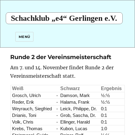
Schachklub „e4“ Gerlingen e.V.
MENÜ
Runde 2 der Vereinsmeisterschaft
Am 7. und 14. November findet Runde 2 der
Vereinsmeisterschaft statt.
Weiß
Schwarz
Ergebnis
Grosch, Ulrich
-
Damson, Mark
½:½
Reder, Erik
-
Halama, Frank
½:½
Weyrauch, Siegfried
-
Leick, Philippe, Dr.
0:1
Drianis, Toni
-
Grob, Sascha, Dr.
0:1
Volk, Chris
-
Ellinger, Harald
0:1
Krebs, Thomas
-
Kubon, Lucas
1:0