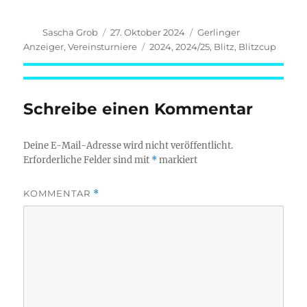
Autor
Veröffentlicht
Kategorien
Sascha Grob
27. Oktober 2024
Gerlinger
am
Schlagwörter
Anzeiger
,
Vereinsturniere
2024
,
2024/25
,
Blitz
,
Blitzcup
Schreibe einen Kommentar
Deine E-Mail-Adresse wird nicht veröffentlicht.
Erforderliche Felder sind mit
*
markiert
KOMMENTAR
*