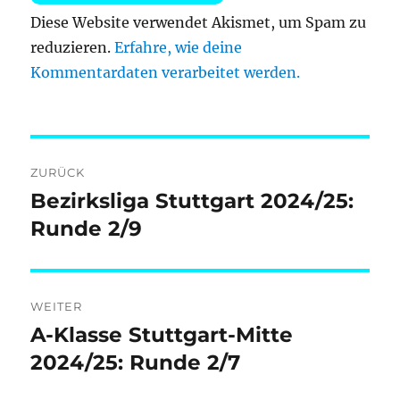
Diese Website verwendet Akismet, um Spam zu
reduzieren.
Erfahre, wie deine
Kommentardaten verarbeitet werden.
Beitragsnavigation
ZURÜCK
Bezirksliga Stuttgart 2024/25:
Vorheriger
Beitrag:
Runde 2/9
WEITER
A-Klasse Stuttgart-Mitte
Nächster
Beitrag:
2024/25: Runde 2/7