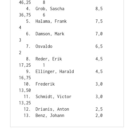
46,25     8

   4.  Grob, Sascha             8,5    
36,75     6

   5.  Halama, Frank            7,5              
4

   6.  Damson, Mark             7,0              
3

   7.  Osvaldo                  6,5              
2

   8.  Reder, Erik              4,5    
17,25     1

   9.  Ellinger, Harald         4,5    
16,75

  10.  Frederik                 3,0    
13,50

  11.  Schmidt, Victor          3,0    
13,25

  12.  Drianis, Anton           2,5
