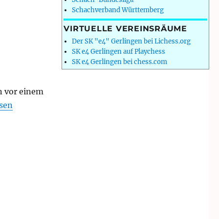
Schachverband Württemberg
VIRTUELLE VEREINSRÄUME
Der SK "e4" Gerlingen bei Lichess.org
SK e4 Gerlingen auf Playchess
SK e4 Gerlingen bei chess.com
on vor einem
ne-Blitz 2020“
esen