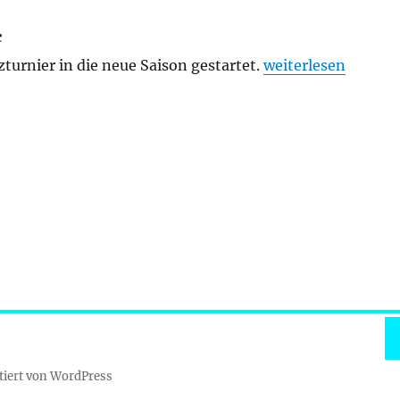
c
„1. Online-Blitztur
turnier in die neue Saison gestartet.
weiterlesen
V
tiert von WordPress
H