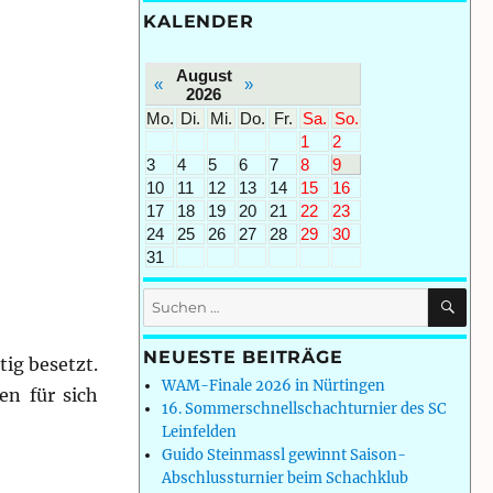
KALENDER
August
«
»
2026
Mo.
Di.
Mi.
Do.
Fr.
Sa.
So.
1
2
3
4
5
6
7
8
9
10
11
12
13
14
15
16
17
18
19
20
21
22
23
24
25
26
27
28
29
30
31
SU
Suchen
nach:
NEUESTE BEITRÄGE
ig besetzt.
WAM-Finale 2026 in Nürtingen
en für sich
16. Sommerschnellschachturnier des SC
Leinfelden
Guido Steinmassl gewinnt Saison-
Abschlussturnier beim Schachklub