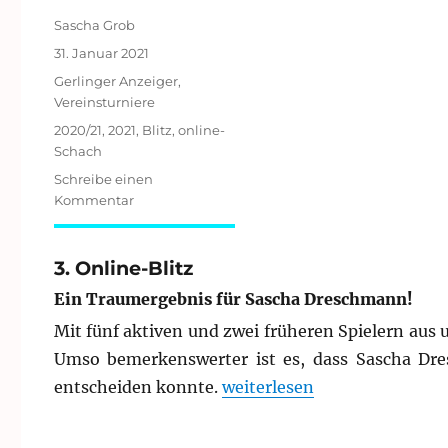
Autor
Sascha Grob
Veröffentlicht
31. Januar 2021
am
Kategorien
Gerlinger Anzeiger
,
Vereinsturniere
Schlagwörter
2020/21
,
2021
,
Blitz
,
online-
Schach
Schreibe einen
zu
Kommentar
5.
Online-
Blitzturnier
3. Online-Blitz
2020/21
Ein Traumergebnis für Sascha Dreschmann!
Mit fünf aktiven und zwei früheren Spielern aus
Umso bemerkenswerter ist es, dass Sascha Dre
„3. Online-Blitz“
entscheiden konnte.
weiterlesen