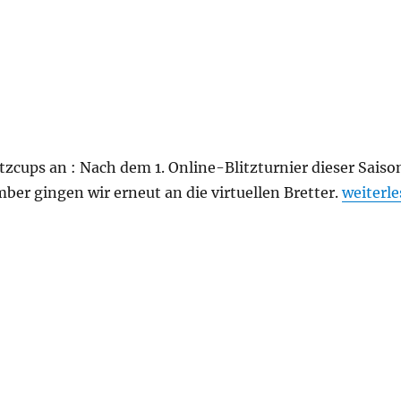
tzcups an : Nach dem 1. Online-Blitzturnier dieser Sais
„2. Onli
er gingen wir erneut an die virtuellen Bretter.
weiterl