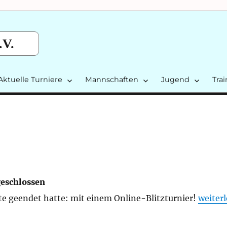
.V.
Aktuelle Turniere
Mannschaften
Jugend
Tra
geschlossen
„5. Onl
zte geendet hatte: mit einem Online-Blitzturnier!
weiter