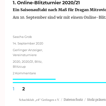
(27.09.2020)
1. Online-Blitzturnier 2020/21
Ein Saisonauftakt nach Maß für Dragan Mitrovi
Am 10. September sind wir mit einem Online-Blitz
Autor
Sascha Grob
Veröffentlicht
14. September 2020
am
Kategorien
Gerlinger Anzeiger
,
Vereinsturniere
Schlagwörter
2020
,
2020/21
,
Blitz
,
Blitzcup
zu
2 Kommentare
1.
Online-
Seitennummerierung
Blitzturnier
SEITE
SEITE
1
2
2020/21
der
Datenschutz
Stolz präsen
Schachklub „e4“ Gerlingen e.V.