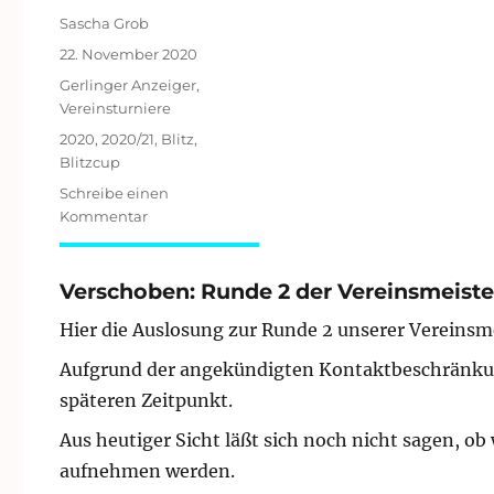
Autor
Sascha Grob
Veröffentlicht
22. November 2020
am
Kategorien
Gerlinger Anzeiger
,
Vereinsturniere
Schlagwörter
2020
,
2020/21
,
Blitz
,
Blitzcup
Schreibe einen
zu
Kommentar
3.
Online-
Blitz
Verschoben: Runde 2 der Vereinsmeiste
Hier die Auslosung zur Runde 2 unserer Vereinsm
Aufgrund der angekündigten Kontaktbeschränkun
späteren Zeitpunkt.
Aus heutiger Sicht läßt sich noch nicht sagen, ob
aufnehmen werden.