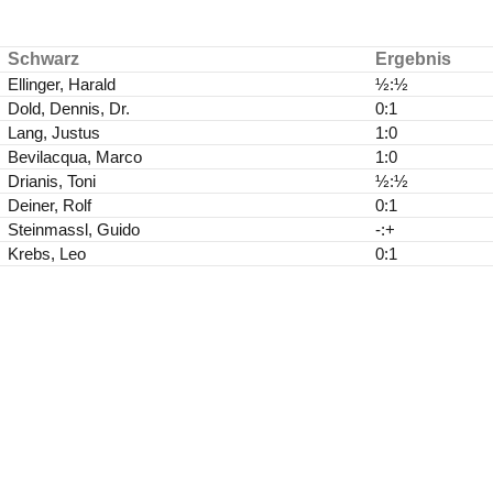
Schwarz
Ergebnis
Ellinger, Harald
½:½
Dold, Dennis, Dr.
0:1
Lang, Justus
1:0
Bevilacqua, Marco
1:0
Drianis, Toni
½:½
Deiner, Rolf
0:1
Steinmassl, Guido
-:+
Krebs, Leo
0:1