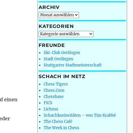
ARCHIV
Archiv
KATEGORIEN
Kategorien
FREUNDE
Ski-Club Gerlingen
Stadt Gerlingen
Stuttgarter Stadtmeisterschaft
SCHACH IM NETZ
Chess Tigers
Chess.Com
Chessbase
f einen
FICS
Lichess
Schachkuriositäten – von Tim Krabbé
ieder
The Chess Café
The Week in Chess