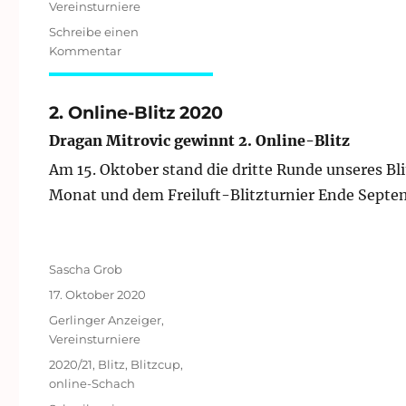
Vereinsturniere
Schreibe einen
zu
Kommentar
Verschoben:
Runde
2
2. Online-Blitz 2020
der
Dragan Mitrovic gewinnt 2. Online-Blitz
Vereinsmeisterschaft
Am 15. Oktober stand die dritte Runde unseres Bli
Monat und dem Freiluft-Blitzturnier Ende Septemb
Autor
Sascha Grob
Veröffentlicht
17. Oktober 2020
am
Kategorien
Gerlinger Anzeiger
,
Vereinsturniere
Schlagwörter
2020/21
,
Blitz
,
Blitzcup
,
online-Schach