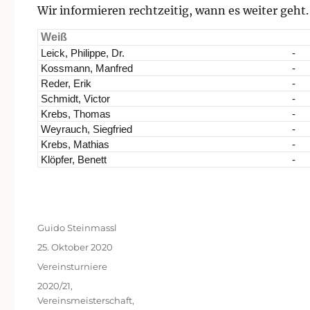
Wir informieren rechtzeitig, wann es weiter geht.
Weiß
Leick, Philippe, Dr.
-
Kossmann, Manfred
-
Reder, Erik
-
Schmidt, Victor
-
Krebs, Thomas
-
Weyrauch, Siegfried
-
Krebs, Mathias
-
Klöpfer, Benett
-
Autor
Guido Steinmassl
Veröffentlicht
25. Oktober 2020
am
Kategorien
Vereinsturniere
Schlagwörter
2020/21
,
Vereinsmeisterschaft
,