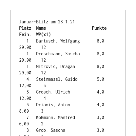
Platz  Name                   Punkte   
Fein.  WP(x1)
   1.  Bartusch, Wolfgang       8,0    
29,00    12

   1.  Dreschmann, Sascha       8,0    
29,00    12

   1.  Mitrovic, Dragan         8,0    
29,00    12

   4.  Steinmassl, Guido        5,0    
12,00     6

   5.  Grosch, Ulrich           4,0    
12,00     4

   6.  Drianis, Anton           4,0     
8,00     3

   7.  Koßmann, Manfred         3,0     
6,00     2

   8.  Grob, Sascha             3,0     