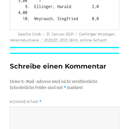
5,00     1

   9.  Ellinger, Harald         2,0     
4,00

Autor
Veröffentlicht
Kategorien
Sascha Grob
31. Januar 2021
Gerlinger Anzeiger
,
am
Schlagwörter
Vereinsturniere
2020/21
,
2021
,
Blitz
,
online-Schach
Schreibe einen Kommentar
Deine E-Mail-Adresse wird nicht veröffentlicht.
Erforderliche Felder sind mit
*
markiert
KOMMENTAR
*