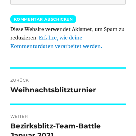
Diese Website verwendet Akismet, um Spam zu
reduzieren.
Erfahre, wie deine
Kommentardaten verarbeitet werden.
Beitragsnavigation
ZURÜCK
Weihnachtsblitzturnier
Vorheriger
Beitrag:
WEITER
Bezirksblitz-Team-Battle
Nächster
Beitrag:
Januar 2021