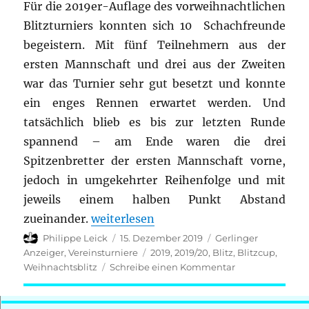
Für die 2019er-Auflage des vorweihnachtlichen
Blitzturniers konnten sich 10 Schachfreunde
begeistern. Mit fünf Teilnehmern aus der
ersten Mannschaft und drei aus der Zweiten
war das Turnier sehr gut besetzt und konnte
ein enges Rennen erwartet werden. Und
tatsächlich blieb es bis zur letzten Runde
spannend – am Ende waren die drei
Spitzenbretter der ersten Mannschaft vorne,
jedoch in umgekehrter Reihenfolge und mit
jeweils einem halben Punkt Abstand
„Weihnachts-Blitzturnier 2019“
zueinander.
weiterlesen
Autor
Veröffentlicht
Kategorien
Philippe Leick
15. Dezember 2019
Gerlinger
am
Schlagwörter
Anzeiger
,
Vereinsturniere
2019
,
2019/20
,
Blitz
,
Blitzcup
,
zu
Weihnachtsblitz
Schreibe einen Kommentar
Weihnachts-
Blitzturnier