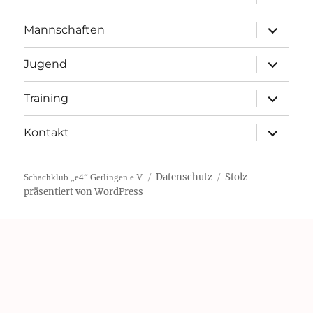
öffnen
Unterme
Mannschaften
öffnen
Unterme
Jugend
öffnen
Unterme
Training
öffnen
Unterme
Kontakt
öffnen
Datenschutz
Stolz
Schachklub „e4“ Gerlingen e.V.
präsentiert von WordPress