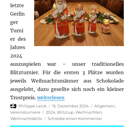
letzte
Gerlin
ger
Turni
er des
Jahres
2024
auszuspielen war – unser traditionelles
Blitzturnier. Für die ersten 3 Plätze wurden
jeweils Weihnachtsmänner aus Schokolade
ausgelobt, dazu gesellte sich noch ein kleiner
„Weihnachtsblitzturnier 2024“
Trostpreis.
weiterlesen
Autor
Veröffentlicht
Kategorien
Philippe Leick
15. Dezember 2024
Allgemein
,
am
Schlagwörter
Vereinsturniere
2024
,
Blitzcup
,
Weihnachten
,
zu
Weihnachtsblitz
Schreibe einen Kommentar
Weihnachtsblitz
2024