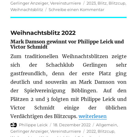
am
Schlagwörter
Gerlinger Anzeiger
,
Vereinsturniere
2023
,
Blitz
,
Blitzcup
,
zu
Weihnachtsblitz
Schreibe einen Kommentar
Vereinsblitz
2023
Weihnachtsblitz 2022
Mark Damson gewinnt vor Philippe Leick und
Victor Schmidt
Zum traditionellen Weihnachtsblitzen zeigte
sich der Schachklub Gerlingen sehr
gastfreundlich, denn der erste Platz ging
deutlich und souverän an Mark Damson von
der Spielvereinigung Böblingen. Auf den
Plätzen 2 und 3 folgten mit Philippe Leick und
Victor Schmidt einige der üblichen
„Weihnachtsblitz 2022
Verdächtigen des Blitzcups.
weiterlesen
Autor
Veröffentlicht
Kategorien
Philippe Leick
18. Dezember 2022
Allgemein
,
am
Schlagwörter
Gerlinger Anzeiger
,
Vereinsturniere
2022
,
Blitzcup
,