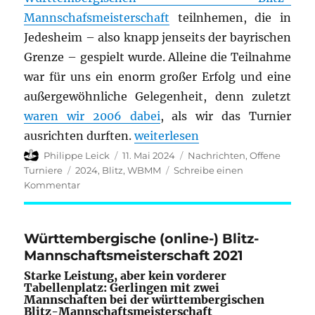
Mannschafsmeisterschaft
teilnhemen, die in
Jedesheim – also knapp jenseits der bayrischen
Grenze – gespielt wurde. Alleine die Teilnahme
war für uns ein enorm großer Erfolg und eine
außergewöhnliche Gelegenheit, denn zuletzt
waren wir 2006 dabei
, als wir das Turnier
„Württembergische Blitz-Manns
ausrichten durften.
weiterlesen
Autor
Veröffentlicht
Kategorien
Philippe Leick
11. Mai 2024
Nachrichten
,
Offene
am
Schlagwörter
Turniere
2024
,
Blitz
,
WBMM
Schreibe einen
zu
Kommentar
Württembergische
Blitz-
Mannschaftsmeisterschaft
Württembergische (online-) Blitz-
2024
Mannschaftsmeisterschaft 2021
Starke Leistung, aber kein vorderer
Tabellenplatz: Gerlingen mit zwei
Mannschaften bei der württembergischen
Blitz-Mannschaftsmeisterschaft