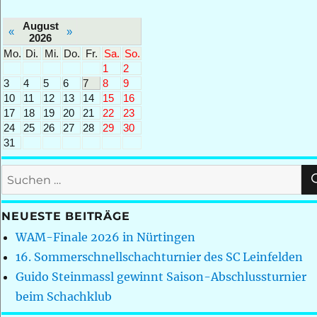
August
«
»
2026
Mo.
Di.
Mi.
Do.
Fr.
Sa.
So.
1
2
3
4
5
6
7
8
9
10
11
12
13
14
15
16
17
18
19
20
21
22
23
24
25
26
27
28
29
30
31
Suchen
nach:
NEUESTE BEITRÄGE
WAM-Finale 2026 in Nürtingen
16. Sommerschnellschachturnier des SC Leinfelden
Guido Steinmassl gewinnt Saison-Abschlussturnier
beim Schachklub