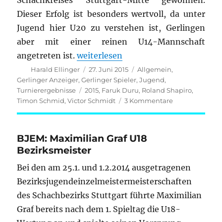
Schachkreises Stuttgart-Mitte gewonnen.
Dieser Erfolg ist besonders wertvoll, da unter
Jugend hier U20 zu verstehen ist, Gerlingen
aber mit einer reinen U14-Mannschaft
„Gerlingen ist Kreisjugendmannscha
angetreten ist.
weiterlesen
Autor
Veröffentlicht
Kategorien
Harald Ellinger
27. Juni 2015
Allgemein
,
am
Gerlinger Anzeiger
,
Gerlinger Spieler
,
Jugend
,
Schlagwörter
Turnierergebnisse
2015
,
Faruk Duru
,
Roland Shapiro
,
zu
Timon Schmid
,
Victor Schmidt
3 Kommentare
Gerlingen
ist
Kreisjugendma
BJEM: Maximilian Graf U18
2015
Bezirksmeister
Bei den am 25.1. und 1.2.2014 ausgetragenen
Bezirksjugendeinzelmeistermeisterschaften
des Schachbezirks Stuttgart führte Maximilian
Graf bereits nach dem 1. Spieltag die U18-