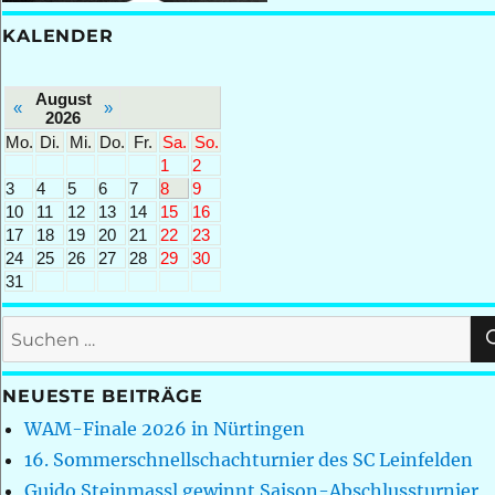
KALENDER
August
«
»
2026
Mo.
Di.
Mi.
Do.
Fr.
Sa.
So.
1
2
3
4
5
6
7
8
9
10
11
12
13
14
15
16
17
18
19
20
21
22
23
24
25
26
27
28
29
30
31
Suchen
nach:
NEUESTE BEITRÄGE
WAM-Finale 2026 in Nürtingen
16. Sommerschnellschachturnier des SC Leinfelden
Guido Steinmassl gewinnt Saison-Abschlussturnier