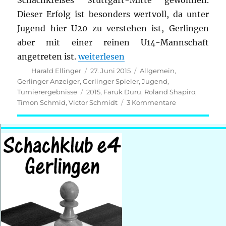
Schachkreises Stuttgart-Mitte gewonnen.
Dieser Erfolg ist besonders wertvoll, da unter
Jugend hier U20 zu verstehen ist, Gerlingen
aber mit einer reinen U14-Mannschaft
„Gerlingen ist Kreisjugendmannscha
angetreten ist.
weiterlesen
Autor
Veröffentlicht
Kategorien
Harald Ellinger
27. Juni 2015
Allgemein
,
am
Gerlinger Anzeiger
,
Gerlinger Spieler
,
Jugend
,
Schlagwörter
Turnierergebnisse
2015
,
Faruk Duru
,
Roland Shapiro
,
zu
Timon Schmid
,
Victor Schmidt
3 Kommentare
Gerlingen
ist
Kreisjugendma
2015