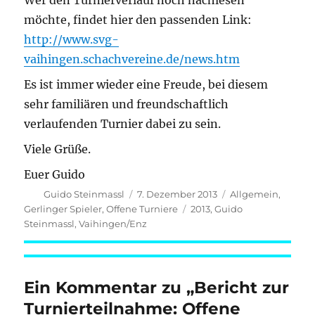
Wer den Turnierverlauf noch nachlesen
möchte, findet hier den passenden Link:
http://www.svg-
vaihingen.schachvereine.de/news.htm
Es ist immer wieder eine Freude, bei diesem
sehr familiären und freundschaftlich
verlaufenden Turnier dabei zu sein.
Viele Grüße.
Euer Guido
Autor
Veröffentlicht
Kategorien
Guido Steinmassl
7. Dezember 2013
Allgemein
,
am
Schlagwörter
Gerlinger Spieler
,
Offene Turniere
2013
,
Guido
Steinmassl
,
Vaihingen/Enz
Ein Kommentar zu „Bericht zur
Turnierteilnahme: Offene