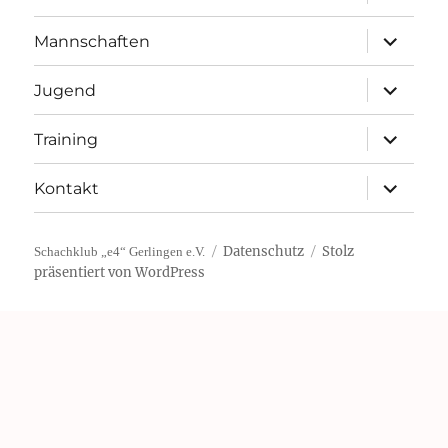
öffnen
Unterme
Mannschaften
öffnen
Unterme
Jugend
öffnen
Unterme
Training
öffnen
Unterme
Kontakt
öffnen
Datenschutz
Stolz
Schachklub „e4“ Gerlingen e.V.
präsentiert von WordPress