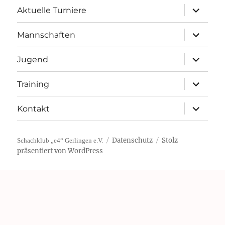
Unterme
Aktuelle Turniere
öffnen
Unterme
Mannschaften
öffnen
Unterme
Jugend
öffnen
Unterme
Training
öffnen
Unterme
Kontakt
öffnen
Datenschutz
Stolz
Schachklub „e4“ Gerlingen e.V.
präsentiert von WordPress