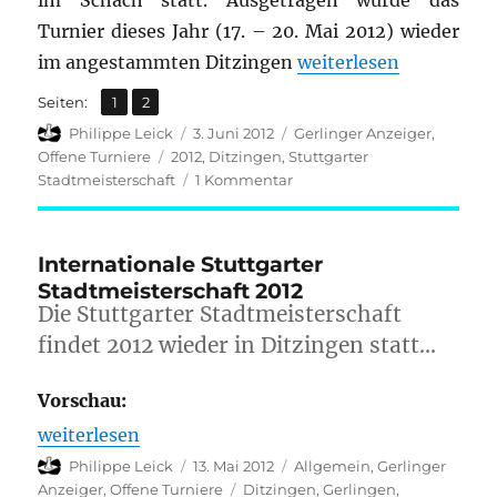
im Schach statt. Ausgetragen wurde das
Turnier dieses Jahr (17. – 20. Mai 2012) wieder
„Rückblick: Stuttgart
im angestammten Ditzingen
weiterlesen
,
Seite
Seite
Seiten:
1
2
Autor
Veröffentlicht
Kategorien
Philippe Leick
3. Juni 2012
Gerlinger Anzeiger
,
am
Schlagwörter
Offene Turniere
2012
,
Ditzingen
,
Stuttgarter
zu
Stadtmeisterschaft
1 Kommentar
Rückblick:
Stuttgarter
Stadtmeisterschaft
Internationale Stuttgarter
2012
Stadtmeisterschaft 2012
Die Stuttgarter Stadtmeisterschaft
findet 2012 wieder in Ditzingen statt…
Vorschau:
„Internationale Stuttgarter Stadtmeisterschaft 201
weiterlesen
Autor
Veröffentlicht
Kategorien
Philippe Leick
13. Mai 2012
Allgemein
,
Gerlinger
am
Schlagwörter
Anzeiger
,
Offene Turniere
Ditzingen
,
Gerlingen
,