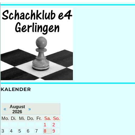
Stuttgarter
Stadtmeisterschaft
2011
in
der
Gerlinger
Stadthalle
KALENDER
August
«
»
2026
Mo.
Di.
Mi.
Do.
Fr.
Sa.
So.
1
2
3
4
5
6
7
8
9