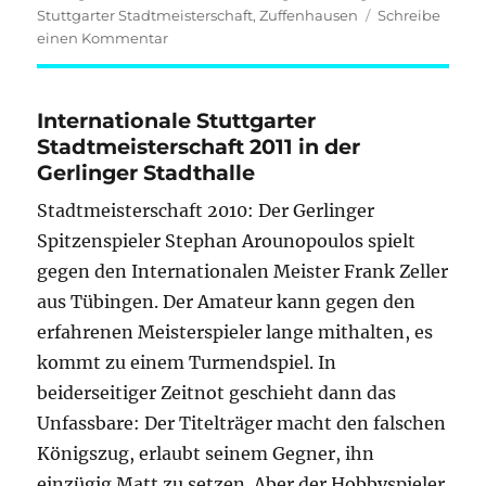
Stuttgarter Stadtmeisterschaft
,
Zuffenhausen
Schreibe
zu
einen Kommentar
Internationale
Stuttgarter
Stadtmeisterschaft
Internationale Stuttgarter
2012
Stadtmeisterschaft 2011 in der
Gerlinger Stadthalle
Stadtmeisterschaft 2010: Der Gerlinger
Spitzenspieler Stephan Arounopoulos spielt
gegen den Internationalen Meister Frank Zeller
aus Tübingen. Der Amateur kann gegen den
erfahrenen Meisterspieler lange mithalten, es
kommt zu einem Turmendspiel. In
beiderseitiger Zeitnot geschieht dann das
Unfassbare: Der Titelträger macht den falschen
Königszug, erlaubt seinem Gegner, ihn
einzügig Matt zu setzen. Aber der Hobbyspieler