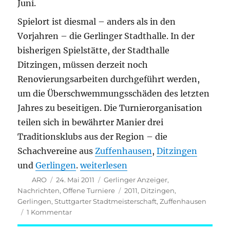
Juni.
Spielort ist diesmal – anders als in den
Vorjahren – die Gerlinger Stadthalle. In der
bisherigen Spielstätte, der Stadthalle
Ditzingen, müssen derzeit noch
Renovierungsarbeiten durchgeführt werden,
um die Überschwemmungsschäden des letzten
Jahres zu beseitigen. Die Turnierorganisation
teilen sich in bewährter Manier drei
Traditionsklubs aus der Region – die
Schachvereine aus
Zuffenhausen
,
Ditzingen
„Internationale Stuttgarter Stadtmei
und
Gerlingen
.
weiterlesen
Autor
Veröffentlicht
Kategorien
ARO
24. Mai 2011
Gerlinger Anzeiger
,
am
Schlagwörter
Nachrichten
,
Offene Turniere
2011
,
Ditzingen
,
Gerlingen
,
Stuttgarter Stadtmeisterschaft
,
Zuffenhausen
zu
1 Kommentar
Internationale