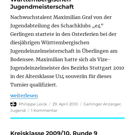
Jugendmeisterschaft
Nachwuchstalent Maximilian Graf von der
Jugendabteilung des Schachklubs „e4“
Gerlingen startete in den Osterferien bei der
diesjährigen Württembergischen
Jugendeinzelmeisterschaft in Überlingen am
Bodensee. Maximilian hatte sich als Vize-
Jugendeinzelmeister des Bezirks Stuttgart 2010
in der Altersklasse U14 souverän für dieses
Turnier qualifiziert.
„Gerlinger Schachtalent Maximilian Graf überzeug
weiterlesen
Autor
Veröffentlicht
Kategorien
Philippe Leick
29. April 2010
Gerlinger Anzeiger
,
am
zu
Jugend
1 Kommentar
Gerlinger
Schachtalent
Maximilian
Kreisklasse 2009/10, Runde 9