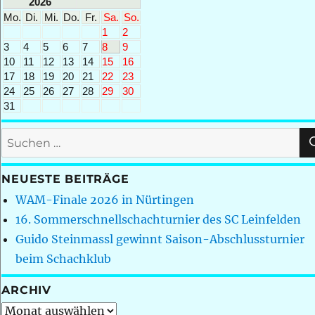
2026
Mo.
Di.
Mi.
Do.
Fr.
Sa.
So.
1
2
3
4
5
6
7
8
9
10
11
12
13
14
15
16
17
18
19
20
21
22
23
24
25
26
27
28
29
30
31
Suchen
nach:
NEUESTE BEITRÄGE
WAM-Finale 2026 in Nürtingen
16. Sommerschnellschachturnier des SC Leinfelden
Guido Steinmassl gewinnt Saison-Abschlussturnier
beim Schachklub
ARCHIV
Archiv