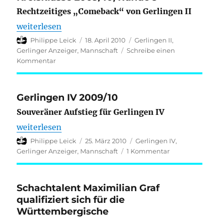
Graf
Rechtzeitiges „Comeback“ von Gerlingen II
überzeugt
bei
„Kreisklasse 2009/10, Runde 9“
weiterlesen
der
Autor
Veröffentlicht
Kategorien
Philippe Leick
18. April 2010
Gerlingen II
,
Württembergischen
am
Gerlinger Anzeiger
,
Mannschaft
Schreibe einen
Jugendmeisterschaft
zu
Kommentar
Kreisklasse
2009/10,
Runde
Gerlingen IV 2009/10
9
Souveräner Aufstieg für Gerlingen IV
„Gerlingen IV 2009/10“
weiterlesen
Autor
Veröffentlicht
Kategorien
Philippe Leick
25. März 2010
Gerlingen IV
,
am
zu
Gerlinger Anzeiger
,
Mannschaft
1 Kommentar
Gerlingen
IV
2009/10
Schachtalent Maximilian Graf
qualifiziert sich für die
Württembergische