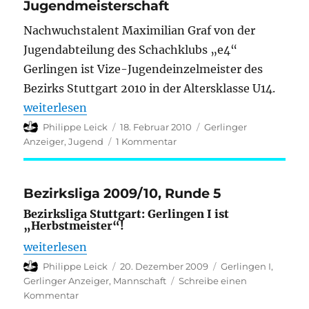
Jugendmeisterschaft
Nachwuchstalent Maximilian Graf von der
Jugendabteilung des Schachklubs „e4“
Gerlingen ist Vize-Jugendeinzelmeister des
Bezirks Stuttgart 2010 in der Altersklasse U14.
„Schachtalent Maximilian Graf qualifiziert sich fü
weiterlesen
Autor
Veröffentlicht
Kategorien
Philippe Leick
18. Februar 2010
Gerlinger
am
zu
Anzeiger
,
Jugend
1 Kommentar
Schachtalent
Maximilian
Graf
Bezirksliga 2009/10, Runde 5
qualifiziert
Bezirksliga Stuttgart: Gerlingen I ist
sich
„Herbstmeister“!
für
die
„Bezirksliga 2009/10, Runde 5“
weiterlesen
Württembergische
Autor
Veröffentlicht
Kategorien
Philippe Leick
20. Dezember 2009
Gerlingen I
,
Jugendmeisterschaft
am
Gerlinger Anzeiger
,
Mannschaft
Schreibe einen
zu
Kommentar
Bezirksliga