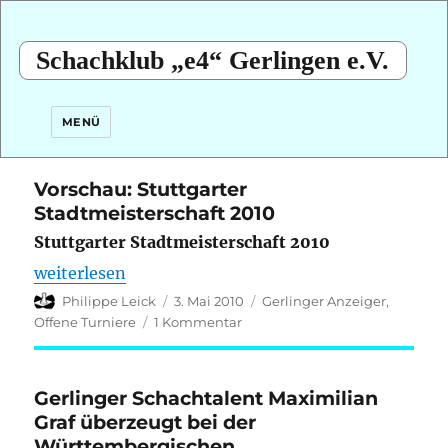
Schachklub „e4“ Gerlingen e.V.
MENÜ
Vorschau: Stuttgarter
Stadtmeisterschaft 2010
Stuttgarter Stadtmeisterschaft 2010
„Vorschau: Stuttgarter Stadtmeisterschaft 2010“
weiterlesen
Autor
Veröffentlicht
Kategorien
Philippe Leick
3. Mai 2010
Gerlinger Anzeiger
,
am
zu
Offene Turniere
1 Kommentar
Vorschau:
Stuttgarter
Stadtmeisterschaft
Gerlinger Schachtalent Maximilian
2010
Graf überzeugt bei der
Württembergischen