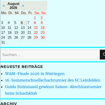
August
«
»
2026
Mo.
Di.
Mi.
Do.
Fr.
Sa.
So.
1
2
3
4
5
6
7
8
9
10
11
12
13
14
15
16
17
18
19
20
21
22
23
24
25
26
27
28
29
30
31
Suchen
nach:
NEUESTE BEITRÄGE
WAM-Finale 2026 in Nürtingen
16. Sommerschnellschachturnier des SC Leinfelden
Guido Steinmassl gewinnt Saison-Abschlussturnier
beim Schachklub
ARCHIV