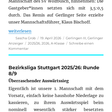
Mannschaft des SV Wolfbusch, hinnehmen: Die
Gastgeber*innen setzten sich mit 3,5:0,5
durch. Das Remis auf Gerlinger Seite erzielte
unser Mannschaftsführer, Klaus Bischoff.
„A-Klasse Stuttgart-Mitte: Runde 6/7“
weiterlesen
Autor
Veröffentlicht
Kategorien
Sascha Grob
19. April 2026
Gerlingen III
,
Gerlinger
am
Schlagwörter
Anzeiger
2025/26
,
2026
,
A-Klasse
Schreibe einen
zu
Kommentar
A-
Klasse
Stuttgart-
Bezirksliga Stuttgart 2025/26: Runde
Mitte:
8/9
Runde
6/7
Überraschender Auswärtssieg
Eigentlich ist unsere 1. Mannschaft mit dem
Vorsatz, einfach keine haushohe Niederlage zu
kassieren, zu ihrem Auswärtsspiel beim
nominell wesentlich stärker besetzten