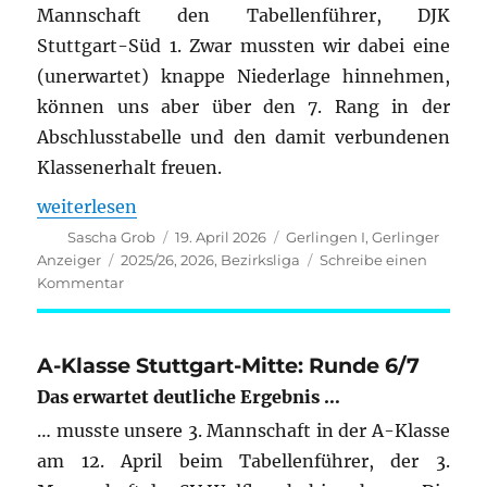
Mannschaft den Tabellenführer, DJK
Stuttgart-Süd 1. Zwar mussten wir dabei eine
(unerwartet) knappe Niederlage hinnehmen,
können uns aber über den 7. Rang in der
Abschlusstabelle und den damit verbundenen
Klassenerhalt freuen.
„Bezirksliga Stuttgart 2025/26: Runde 9/9“
weiterlesen
Autor
Veröffentlicht
Kategorien
Sascha Grob
19. April 2026
Gerlingen I
,
Gerlinger
am
Schlagwörter
Anzeiger
2025/26
,
2026
,
Bezirksliga
Schreibe einen
zu
Kommentar
Bezirksliga
Stuttgart
2025/26:
A-Klasse Stuttgart-Mitte: Runde 6/7
Runde
Das erwartet deutliche Ergebnis …
9/9
… musste unsere 3. Mannschaft in der A-Klasse
am 12. April beim Tabellenführer, der 3.