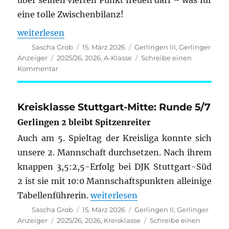
über seinen vierten Punkt freuen darf – was für
eine tolle Zwischenbilanz!
„A-Klasse 2025/26: Runde 5/7“
weiterlesen
Autor
Veröffentlicht
Kategorien
Sascha Grob
15. März 2026
Gerlingen III
,
Gerlinger
am
Schlagwörter
Anzeiger
2025/26
,
2026
,
A-Klasse
Schreibe einen
zu
Kommentar
A-
Klasse
2025/26:
Kreisklasse Stuttgart-Mitte: Runde 5/7
Runde
Gerlingen 2 bleibt Spitzenreiter
5/7
Auch am 5. Spieltag der Kreisliga konnte sich
unsere 2. Mannschaft durchsetzen. Nach ihrem
knappen 3,5:2,5-Erfolg bei DJK Stuttgart-Süd
2 ist sie mit 10:0 Mannschaftspunkten alleinige
„Kreisklasse Stuttgart-Mitte: Ru
Tabellenführerin.
weiterlesen
Autor
Veröffentlicht
Kategorien
Sascha Grob
15. März 2026
Gerlingen II
,
Gerlinger
am
Schlagwörter
Anzeiger
2025/26
,
2026
,
Kreisklasse
Schreibe einen