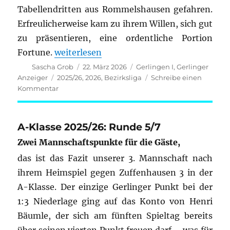
Tabellendritten aus Rommelshausen gefahren.
Erfreulicherweise kam zu ihrem Willen, sich gut
zu präsentieren, eine ordentliche Portion
„Bezirksliga Stuttgart 2025/26: Runde 8/
Fortune.
weiterlesen
Autor
Veröffentlicht
Kategorien
Sascha Grob
22. März 2026
Gerlingen I
,
Gerlinger
am
Schlagwörter
Anzeiger
2025/26
,
2026
,
Bezirksliga
Schreibe einen
zu
Kommentar
Bezirksliga
Stuttgart
2025/26:
A-Klasse 2025/26: Runde 5/7
Runde
Zwei Mannschaftspunkte für die Gäste,
8/9
das ist das Fazit unserer 3. Mannschaft nach
ihrem Heimspiel gegen Zuffenhausen 3 in der
A-Klasse. Der einzige Gerlinger Punkt bei der
1:3 Niederlage ging auf das Konto von Henri
Bäumle, der sich am fünften Spieltag bereits