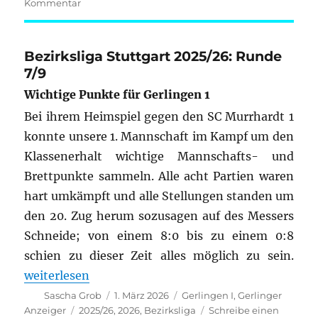
zu
Kommentar
Kreisklasse
Stuttgart-
Mitte:
Bezirksliga Stuttgart 2025/26: Runde
Runde
7/9
5/7
Wichtige Punkte für Gerlingen 1
Bei ihrem Heimspiel gegen den SC Murrhardt 1
konnte unsere 1. Mannschaft im Kampf um den
Klassenerhalt wichtige Mannschafts- und
Brettpunkte sammeln. Alle acht Partien waren
hart umkämpft und alle Stellungen standen um
den 20. Zug herum sozusagen auf des Messers
Schneide; von einem 8:0 bis zu einem 0:8
schien zu dieser Zeit alles möglich zu sein.
„Bezirksliga Stuttgart 2025/26: Runde 7/9“
weiterlesen
Autor
Veröffentlicht
Kategorien
Sascha Grob
1. März 2026
Gerlingen I
,
Gerlinger
am
Schlagwörter
Anzeiger
2025/26
,
2026
,
Bezirksliga
Schreibe einen