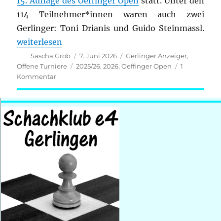
15. Auflage des Oeffinger Open
statt. Unter den
114 Teilnehmer*innen waren auch zwei
Gerlinger: Toni Drianis und Guido Steinmassl.
„15. Oeffinger Open“
weiterlesen
Autor
Veröffentlicht
Kategorien
Sascha Grob
7. Juni 2026
Gerlinger Anzeiger
,
am
Schlagwörter
Offene Turniere
2025/26
,
2026
,
Oeffinger Open
1
zu
Kommentar
15.
Oeffinger
Open