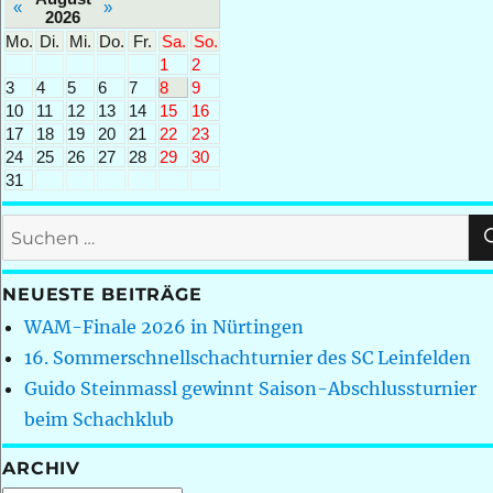
«
»
2026
Mo.
Di.
Mi.
Do.
Fr.
Sa.
So.
1
2
3
4
5
6
7
8
9
10
11
12
13
14
15
16
17
18
19
20
21
22
23
24
25
26
27
28
29
30
31
Suchen
nach:
NEUESTE BEITRÄGE
WAM-Finale 2026 in Nürtingen
16. Sommerschnellschachturnier des SC Leinfelden
Guido Steinmassl gewinnt Saison-Abschlussturnier
beim Schachklub
ARCHIV