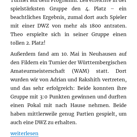
Turnier auf dem Programm. Lea erreichte in der
spielstärksten Gruppe den 4. Platz – ein
beachtliches Ergebnis, zumal dort auch Spieler
mit einer DWZ von mehr als 1800 antraten.
Theo erspielte sich in seiner Gruppe einen
tollen 2. Platz!
Außerdem fand am 10. Mai in Neuhausen auf
den Fildern ein Turnier der Württembergischen
Amateurmeisterschaft (WAM) statt. Dort
wurden wir von Adrian und Rakshith vertreten,
und das sehr erfolgreich: Beide konnten ihre
Gruppe mit 3:0 Punkten gewinnen und durften
einen Pokal mit nach Hause nehmen. Beide
haben mittlerweile genug Partien gespielt, um
auch eine DWZ zu erhalten.
„Erfolgreiches Wochenende für die Gerlinger Scha
weiterlesen