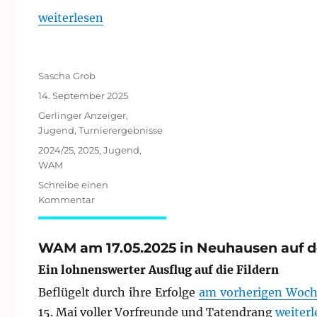
„WAM-Finale 2025 in Nürtingen“
weiterlesen
Autor
Sascha Grob
Veröffentlicht
14. September 2025
am
Kategorien
Gerlinger Anzeiger
,
Jugend
,
Turnierergebnisse
Schlagwörter
2024/25
,
2025
,
Jugend
,
WAM
Schreibe einen
zu
Kommentar
WAM-
Finale
2025
WAM am 17.05.2025 in Neuhausen auf d
in
Ein lohnenswerter Ausflug auf die Fildern
Nürtingen
Beflügelt durch ihre Erfolge
am vorherigen Woc
„WAM a
15. Mai voller Vorfreunde und Tatendrang
weiterl