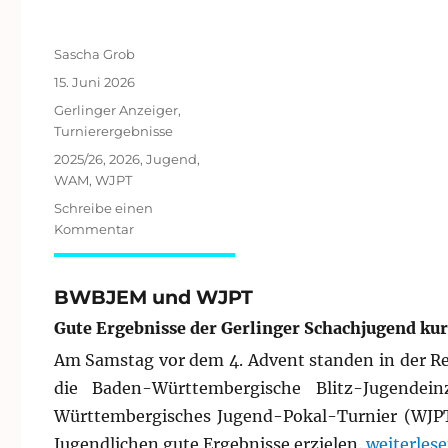
Autor
Sascha Grob
Veröffentlicht
15. Juni 2026
am
Kategorien
Gerlinger Anzeiger
,
Turnierergebnisse
Schlagwörter
2025/26
,
2026
,
Jugend
,
WAM
,
WJPT
Schreibe einen
zu
Kommentar
WAM
und
WJPT
BWBJEM und WJPT
am
Gute Ergebnisse der Gerlinger Schachjugend ku
14.06.2026
in
Am Samstag vor dem 4. Advent standen in der R
Altbach
die Baden-Württembergische Blitz-Jugendei
Württembergisches Jugend-Pokal-Turnier (WJPT
„BWBJEM 
Jugendlichen gute Ergebnisse erzielen.
weiterles