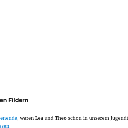
en Fildern
henende
, waren
Lea
und
Theo
schon in unserem Jugend
m 17.05.2025 in Neuhausen auf den Fildern“
esen