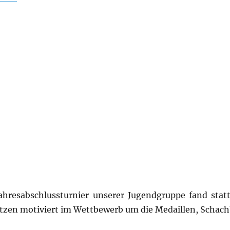
hresabschlussturnier unserer Jugendgruppe fand statt
pitzen motiviert im Wettbewerb um die Medaillen, Schac
d“