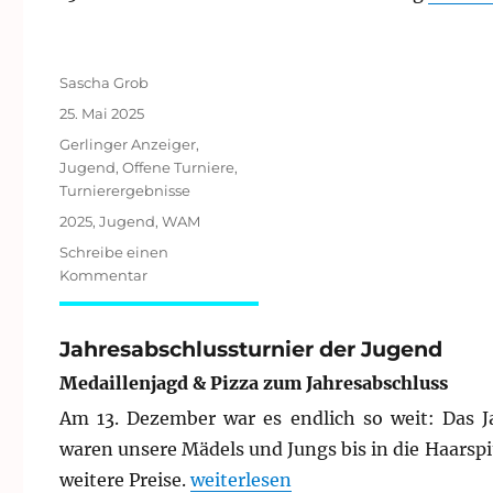
Autor
Sascha Grob
Veröffentlicht
25. Mai 2025
am
Kategorien
Gerlinger Anzeiger
,
Jugend
,
Offene Turniere
,
Turnierergebnisse
Schlagwörter
2025
,
Jugend
,
WAM
Schreibe einen
zu
Kommentar
WAM
am
17.05.2025
Jahresabschlussturnier der Jugend
in
Medaillenjagd & Pizza zum Jahresabschluss
Neuhausen
auf
Am 13. Dezember war es endlich so weit: Das Ja
den
waren unsere Mädels und Jungs bis in die Haars
Fildern
„Jahresabschlussturnier der Jugen
weitere Preise.
weiterlesen