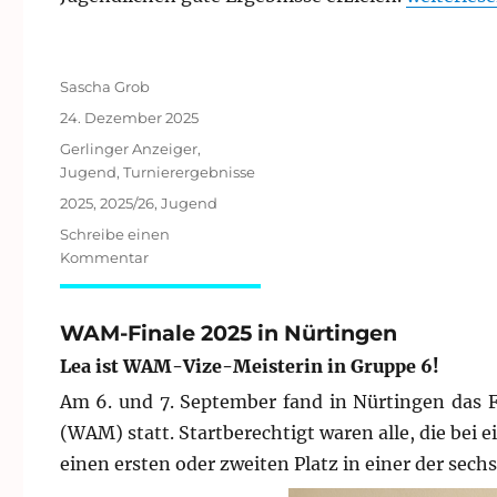
Autor
Sascha Grob
Veröffentlicht
24. Dezember 2025
am
Kategorien
Gerlinger Anzeiger
,
Jugend
,
Turnierergebnisse
Schlagwörter
2025
,
2025/26
,
Jugend
Schreibe einen
zu
Kommentar
BWBJEM
und
WJPT
WAM-Finale 2025 in Nürtingen
Lea ist WAM-Vize-Meisterin in Gruppe 6!
Am 6. und 7. September fand in Nürtingen das 
(WAM) statt. Startberechtigt waren alle, die bei
einen ersten oder zweiten Platz in einer der sech