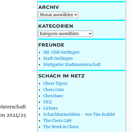
ARCHIV
Archiv
KATEGORIEN
Kategorien
FREUNDE
Ski-Club Gerlingen
Stadt Gerlingen
Stuttgarter Stadtmeisterschaft
SCHACH IM NETZ
Chess Tigers
Chess.Com
Chessbase
FICS
isterschaft
Lichess
ison 2024/25
Schachkuriositäten – von Tim Krabbé
The Chess Café
The Week in Chess