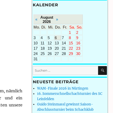
KALENDER
August
«
»
2026
Mo.
Di.
Mi.
Do.
Fr.
Sa.
So.
1
2
3
4
5
6
7
8
9
10
11
12
13
14
15
16
17
18
19
20
21
22
23
24
25
26
27
28
29
30
31
SU
Suchen
nach:
NEUESTE BEITRÄGE
WAM-Finale 2026 in Nürtingen
mm, nämlich
16. Sommerschnellschachturnier des SC
ar und ein
Leinfelden
Guido Steinmassl gewinnt Saison-
nten unsere
Abschlussturnier beim Schachklub