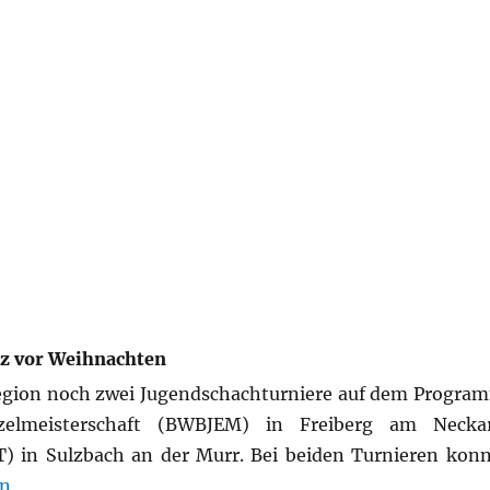
rz vor Weihnachten
egion noch zwei Jugendschachturniere auf dem Progra
nzelmeisterschaft (BWBJEM) in Freiberg am Neck
) in Sulzbach an der Murr. Bei beiden Turnieren kon
und WJPT“
en